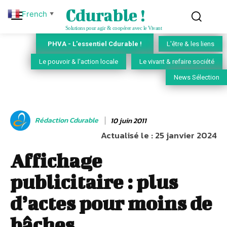
Cdurable !
French
▼
Solutions pour agir & coopérer avec le Vivant
PHVA - L'essentiel Cdurable !
L'être & les liens
Le pouvoir & l'action locale
Le vivant & refaire société
News Sélection
Rédaction Cdurable
10 juin 2011
Actualisé le :
25 janvier 2024
Affichage
publicitaire : plus
d’actes pour moins de
bâches