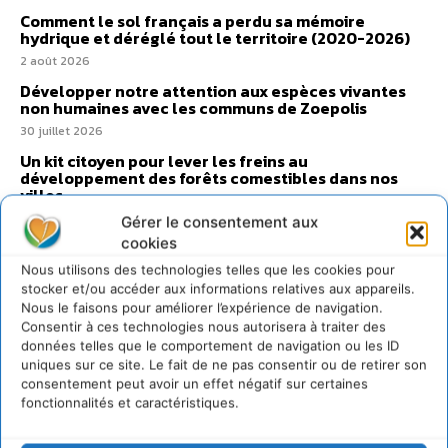
Comment le sol français a perdu sa mémoire
hydrique et déréglé tout le territoire (2020-2026)
2 août 2026
Développer notre attention aux espèces vivantes
non humaines avec les communs de Zoepolis
30 juillet 2026
Un kit citoyen pour lever les freins au
développement des forêts comestibles dans nos
villes
29 juillet 2026
Gérer le consentement aux
cookies
L’éco-anxiété informe et l’éco-lucidité transforme
Nous utilisons des technologies telles que les cookies pour
28 juillet 2026
stocker et/ou accéder aux informations relatives aux appareils.
7 indicateurs pour des villes résilientes et durables,
Nous le faisons pour améliorer l’expérience de navigation.
adaptées au changement climatique
Consentir à ces technologies nous autorisera à traiter des
27 juillet 2026
données telles que le comportement de navigation ou les ID
uniques sur ce site. Le fait de ne pas consentir ou de retirer son
consentement peut avoir un effet négatif sur certaines
fonctionnalités et caractéristiques.