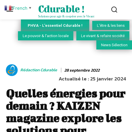
Cdurable !
French
▼
Solutions pour agir & coopérer avec le Vivant
PHVA - L'essentiel Cdurable !
L'être & les liens
Le pouvoir & l'action locale
Le vivant & refaire société
News Sélection
Rédaction Cdurable
28 septembre 2022
Actualisé le :
25 janvier 2024
Quelles énergies pour
demain ? KAIZEN
magazine explore les
solutions pour