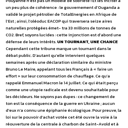
Pouyanné n’est pas un modèle de sobriété ! Et les inciter à
un peu plus de cohérence : le gouvernement d’Ouganda a
validé le projet pétrolier de TotalEnergies en Afrique de
l’Est ; ainsi, l’oléoduc EACOP qui traversera seize aires
naturelles protégées émet- tra 33 millions de tonnes de
CO2. Bref, soyons lucides : cette injonction est d’abord une
défense de leurs intérêts.
UN TOURNANT, UNE CHANCE
Cependant cette tribune marque un tournant dans le
débat public. D’autant qu’elle intervient quelques
semaines après une déclaration similaire du ministre
Bruno Le Maire, appelant tous les Français à « faire un
effort » sur leur consommation de chauffage. Ce qu’a
rappelé Emmanuel Macron le 14 juillet. Ce qui était perçu
comme une utopie radicale est devenu souhaitable pour
les décideurs. Ne soyons pas dupes : ce changement de
ton est la conséquence de la guerre en Ukraine ; aucun
d’eux n’a connu une épiphanie écologique. Pour preuve, la
loi sur le pouvoir d’achat votée cet été ouvre la voie à la
réouverture de la centrale à charbon de Saint-Avold et à