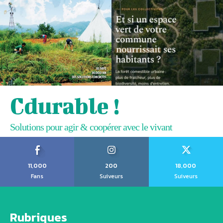
Cdurable !
Solutions pour agir & coopérer avec le vivant
11,000
200
18,000
Fans
Suiveurs
Suiveurs
Rubriques