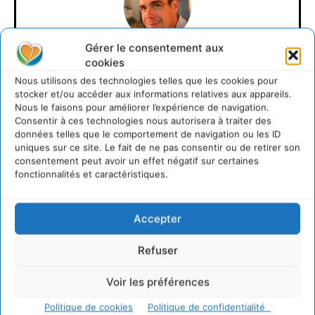
Gérer le consentement aux
David Naulin
cookies
Nous utilisons des technologies telles que les cookies pour
stocker et/ou accéder aux informations relatives aux appareils.
https://cdurable.info
Nous le faisons pour améliorer l’expérience de navigation.
Journaliste de solutions écologiques et sociales en
Consentir à ces technologies nous autorisera à traiter des
Occitanie.
données telles que le comportement de navigation ou les ID
uniques sur ce site. Le fait de ne pas consentir ou de retirer son
consentement peut avoir un effet négatif sur certaines
fonctionnalités et caractéristiques.
Accepter
Refuser
Lire aussi
Voir les préférences
Politique de cookies
Politique de confidentialité
Transformer les territoires par le dialogue et la