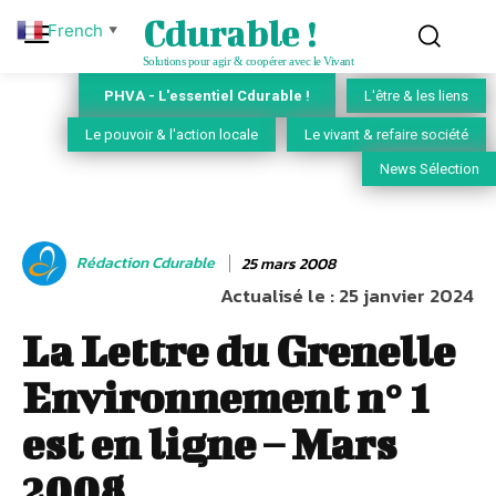
Cdurable !
French
▼
Solutions pour agir & coopérer avec le Vivant
PHVA - L'essentiel Cdurable !
L'être & les liens
Le pouvoir & l'action locale
Le vivant & refaire société
News Sélection
Rédaction Cdurable
25 mars 2008
Actualisé le :
25 janvier 2024
La Lettre du Grenelle
Environnement n° 1
est en ligne – Mars
2008