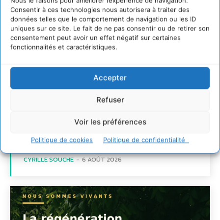
Nous le faisons pour améliorer l’expérience de navigation.
Consentir à ces technologies nous autorisera à traiter des
données telles que le comportement de navigation ou les ID
uniques sur ce site. Le fait de ne pas consentir ou de retirer son
consentement peut avoir un effet négatif sur certaines
fonctionnalités et caractéristiques.
Accepter
Soutenir un
Refuser
pastoralisme durable en
faveur de socio-
Voir les préférences
écosystèmes résilients
Politique de cookies
Politique de confidentialité
CYRILLE SOUCHE
-
6 AOÛT 2026