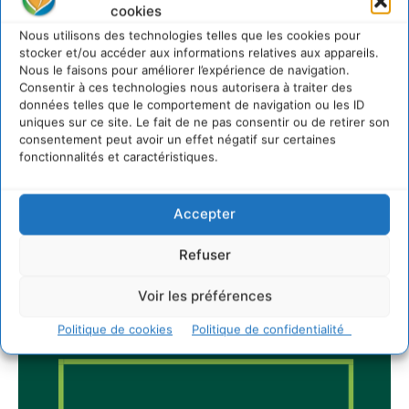
IPBES : le « GIEC de la biodiversité » appelle les
cookies
entreprises à devenir des alliées du vivant
Nous utilisons des technologies telles que les cookies pour
4 août 2026
stocker et/ou accéder aux informations relatives aux appareils.
Nous le faisons pour améliorer l’expérience de navigation.
Consentir à ces technologies nous autorisera à traiter des
données telles que le comportement de navigation ou les ID
uniques sur ce site. Le fait de ne pas consentir ou de retirer son
Newsletter
consentement peut avoir un effet négatif sur certaines
fonctionnalités et caractéristiques.
Accepter
Refuser
JE M'ABONNE
Voir les préférences
Politique de cookies
Politique de confidentialité