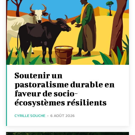
Soutenir un
pastoralisme durable en
faveur de socio-
écosystèmes résilients
CYRILLE SOUCHE
-
6 AOÛT 2026