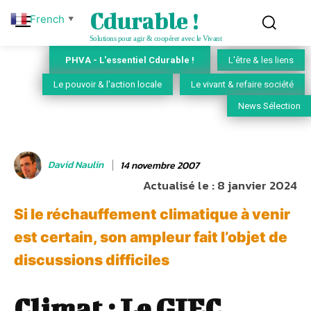
Cdurable !
French
▼
Solutions pour agir & coopérer avec le Vivant
PHVA - L'essentiel Cdurable !
L'être & les liens
Le pouvoir & l'action locale
Le vivant & refaire société
News Sélection
David Naulin
14 novembre 2007
Actualisé le :
8 janvier 2024
Si le réchauffement climatique à venir
est certain, son ampleur fait l’objet de
discussions difficiles
Climat : Le GIEC