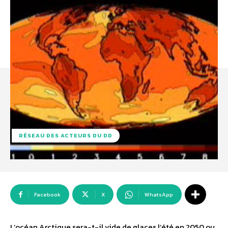
RÉSEAU DES ACTEURS DU DD
Facebook
X
WhatsApp
L’océan Arctique sera-t-il vide de glaces l’été en 2050 ou