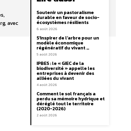
Soutenir un pastoralisme
s,
durable en faveur de socio-
écosystèmes résilients
rg, avec
6 août 2026
S’inspirer de l’arbre pour un
modèle économique
régénératif du vivant …
5 août 2026
IPBES : le « GIEC de la
biodiversité » appelle les
entreprises à devenir des
alliées du vivant
4 août 2026
Comment le sol français a
perdu sa mémoire hydrique et
déréglé tout le territoire
(2020-2026)
2 août 2026