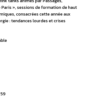
think tanks animés par Passages,
 Paris », sessions de formation de haut
miques, consacrées cette année aux
ergie : tendances lourdes et crises
able
 59