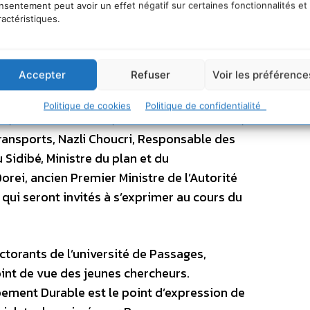
sion européenne, Christian Poncelet,
nsentement peut avoir un effet négatif sur certaines fonctionnalités et
ractéristiques.
’Etat, Ministre de l’intérieur et de
 Maire de Paris, Nelly Ollin, Ministre de
 Arthuis, Président de la commission des
Accepter
Refuser
Voir les préférence
re général de la CGT, François Goulard,
t à la recherche, André Merlin, Directeur
Politique de cookies
Politique de confidentialité
te, Anne-Marie Idrac, Présidente de la SNCF,
ansports, Nazli Choucri, Responsable des
Sidibé, Ministre du plan et du
ei, ancien Premier Ministre de l’Autorité
 qui seront invités à s’exprimer au cours du
torants de l’université de Passages,
oint de vue des jeunes chercheurs.
ment Durable est le point d’expression de