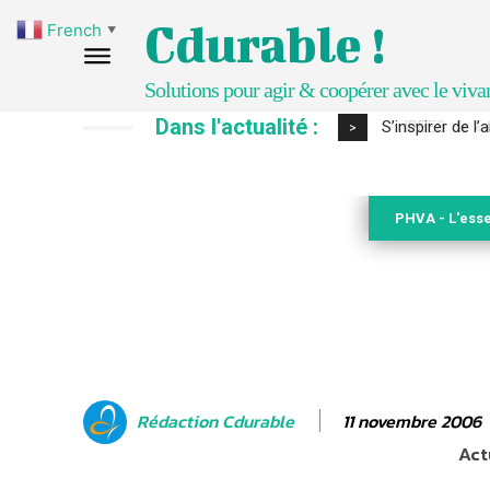
Cdurable !
French
▼
Solutions pour agir & coopérer avec le viva
Dans l'actualité :
IPBES : le « GI
>
PHVA - L'esse
11 novembre 2006
Rédaction Cdurable
Act