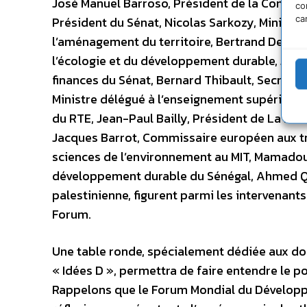
José Manuel Barroso, Président de la Commis
co
ca
Président du Sénat, Nicolas Sarkozy, Ministre d
l’aménagement du territoire, Bertrand Delanoé,
l’écologie et du développement durable, Jean
finances du Sénat, Bernard Thibault, Secrétai
Ministre délégué à l’enseignement supérieur e
du RTE, Jean-Paul Bailly, Président de La Pos
Jacques Barrot, Commissaire européen aux tr
sciences de l’environnement au MIT, Mamadou 
développement durable du Sénégal, Ahmed Qor
palestinienne, figurent parmi les intervenants
Forum.
Une table ronde, spécialement dédiée aux doc
« Idées D », permettra de faire entendre le p
Rappelons que le Forum Mondial du Développe