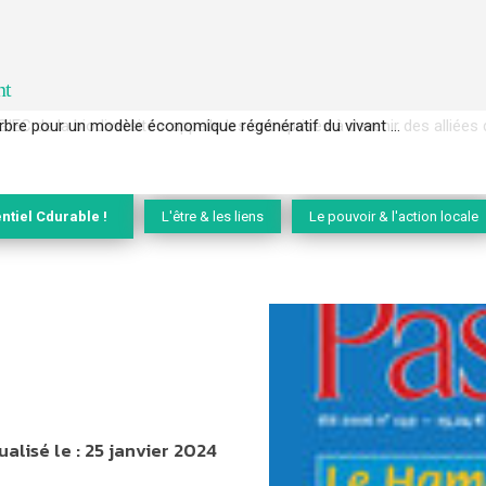
nt
EC de la biodiversité » appelle les entreprises à devenir des alliées du 
ntiel Cdurable !
L'être & les liens
Le pouvoir & l'action locale
ualisé le :
25 janvier 2024