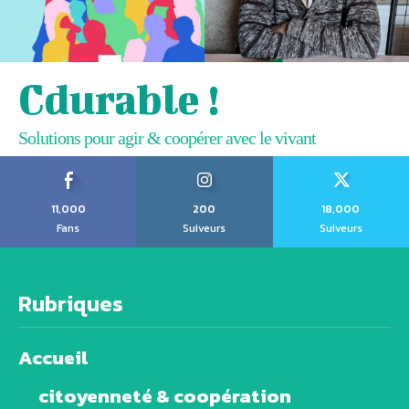
Cdurable !
Solutions pour agir & coopérer avec le vivant
11,000
200
18,000
Fans
Suiveurs
Suiveurs
Rubriques
Accueil
citoyenneté & coopération