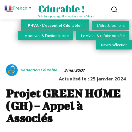
Cdurable !
French
▼
Solutions pour agir & coopérer avec le Vivant
PHVA - L'essentiel Cdurable !
L'être & les liens
Le pouvoir & l'action locale
Le vivant & refaire société
News Sélection
Rédaction Cdurable
3 mai 2007
Actualisé le :
25 janvier 2024
Projet GREEN HOME
(GH) – Appel à
Associés