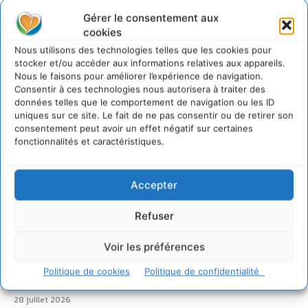
Gérer le consentement aux
cookies
Nous utilisons des technologies telles que les cookies pour
stocker et/ou accéder aux informations relatives aux appareils.
Sur Cdurable
Nous le faisons pour améliorer l’expérience de navigation.
Consentir à ces technologies nous autorisera à traiter des
données telles que le comportement de navigation ou les ID
uniques sur ce site. Le fait de ne pas consentir ou de retirer son
Comment le sol français a perdu sa mémoire
consentement peut avoir un effet négatif sur certaines
hydrique et déréglé tout le territoire (2020-2026)
fonctionnalités et caractéristiques.
2 août 2026
Développer notre attention aux espèces vivantes
Accepter
non humaines avec les communs de Zoepolis
30 juillet 2026
Refuser
Un kit citoyen pour lever les freins au
développement des forêts comestibles dans nos
villes
Voir les préférences
29 juillet 2026
Politique de cookies
Politique de confidentialité
L’éco-anxiété informe et l’éco-lucidité transforme
28 juillet 2026