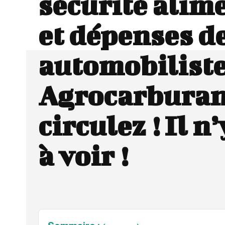
sécurité alim
et dépenses d
automobilist
Agrocarburant
circulez ! Il n’
à voir !