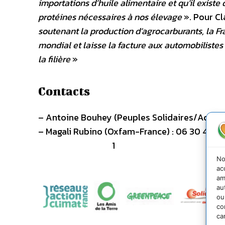
importations d’huile alimentaire et qu’il existe
protéines nécessaires à nos élevage
». Pour Cl
soutenant la production d’agrocarburants, la F
mondial et laisse la facture aux automobilistes 
la filière
»
Contacts
– Antoine Bouhey (Peuples Solidaires/ActionA
– Magali Rubino (Ox
1
No
ac
am
au
ou
co
ca