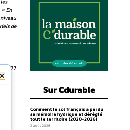
 les
: «
En
 niveau
riels de
8 89 77
6 04
Sur Cdurable
Comment le sol français a perdu
n
sa mémoire hydrique et déréglé
tout le territoire (2020-2026)
2 août 2026