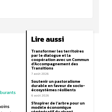
Lire aussi
Transformer les territoires
par le dialogue et la
coopération avec un Commun
d’Accompagnement des
Transitions
7 août 2026
Soutenir un pastoralisme
durable en faveur de socio-
écosystèmes résilients
rburants
6 août 2026
S’inspirer de l’arbre pour un
moins
modèle économique
régénératif du vivant …