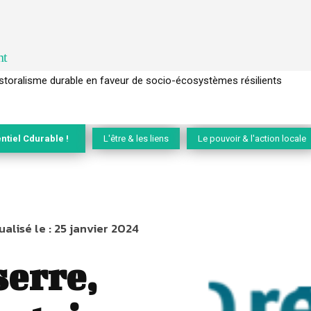
nt
l’arbre pour un modèle économique régénératif du vivant …
ntiel Cdurable !
L'être & les liens
Le pouvoir & l'action locale
ualisé le :
25 janvier 2024
serre,