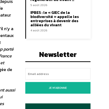
 depuis
5 août 2026
de
IPBES : le « GIEC de la
mateur
biodiversité » appelle les
entreprises à devenir des
alliées du vivant
il n’y a
4 août 2026
mentaux
z
up porté
Newsletter
France
 et
gée de
JE M'ABONNE
ent aussi
ui
es