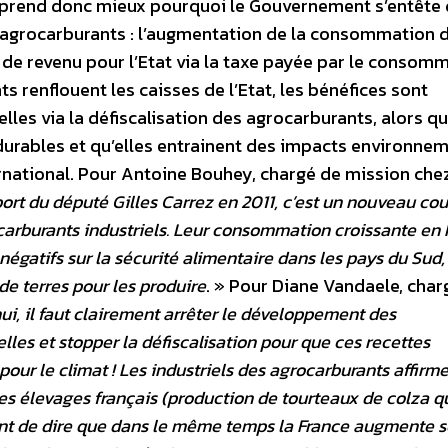
omprend donc mieux pourquoi le Gouvernement s’entête
 agrocarburants : l’augmentation de la consommation 
e revenu pour l’Etat via la taxe payée par le consom
 renflouent les caisses de l’Etat, les bénéfices sont
lles via la défiscalisation des agrocarburants, alors qu’
s durables et qu’elles entrainent des impacts environne
ernational. Pour Antoine Bouhey, chargé de mission che
ort du député Gilles Carrez en 2011, c’est un nouveau co
carburants industriels. Leur consommation croissante en 
gatifs sur la sécurité alimentaire dans les pays du Sud,
de terres pour les produire
. » Pour Diane Vandaele, char
ui, il faut clairement arrêter le développement des
lles et stopper la défiscalisation pour que ces recettes
our le climat ! Les industriels des agrocarburants affirm
es élevages français (production de tourteaux de colza q
ient de dire que dans le même temps la France augmente s