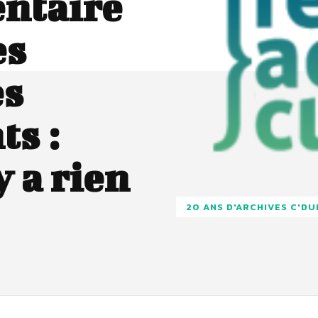
entaire
es
es
s :
y a rien
20 ANS D'ARCHIVES C'D