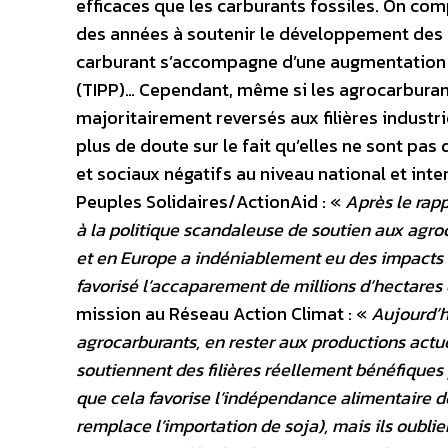
efficaces que les carburants fossiles. On c
des années à soutenir le développement des
carburant s’accompagne d’une augmentation d
(TIPP)… Cependant, même si les agrocarburants
majoritairement reversés aux filières industrie
plus de doute sur le fait qu’elles ne sont pa
et sociaux négatifs au niveau national et int
Peuples Solidaires/ActionAid : «
Après le rapp
à la politique scandaleuse de soutien aux agro
et en Europe a indéniablement eu des impacts né
favorisé l’accaparement de millions d’hectares 
mission au Réseau Action Climat : «
Aujourd’h
agrocarburants, en rester aux productions actue
soutiennent des filières réellement bénéfiques p
que cela favorise l’indépendance alimentaire d
remplace l’importation de soja), mais ils oubl