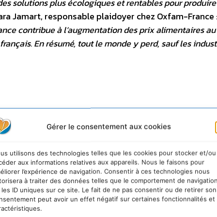
 des solutions plus écologiques et rentables pour produire
ara Jamart, responsable plaidoyer chez Oxfam-France 
rance contribue à l’augmentation des prix alimentaires au
français. En résumé, tout le monde y perd, sauf les indust
id) : 01 48 58 21 85 – Diane Vandaele (RAC-F) : 01 48 5
fam-France) : 06 30 46 6
Gérer le consentement aux cookies
us utilisons des technologies telles que les cookies pour stocker et/ou
céder aux informations relatives aux appareils. Nous le faisons pour
éliorer l’expérience de navigation. Consentir à ces technologies nous
torisera à traiter des données telles que le comportement de navigatio
 les ID uniques sur ce site. Le fait de ne pas consentir ou de retirer son
nsentement peut avoir un effet négatif sur certaines fonctionnalités et
ractéristiques.