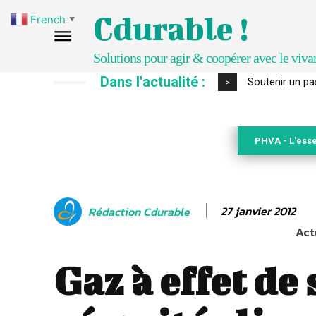
Cdurable !
French
▼
Solutions pour agir & coopérer avec le viva
Dans l'actualité :
S’inspirer de 
>
PHVA - L'esse
27 janvier 2012
Rédaction Cdurable
Act
Gaz à effet de 