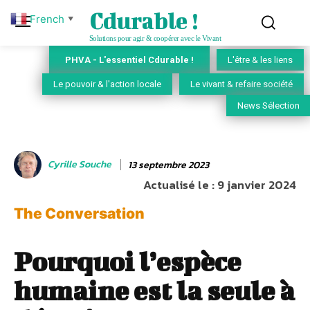
Cdurable !
French
▼
Solutions pour agir & coopérer avec le Vivant
PHVA - L'essentiel Cdurable !
L'être & les liens
Le pouvoir & l'action locale
Le vivant & refaire société
News Sélection
Cyrille Souche
13 septembre 2023
Actualisé le :
9 janvier 2024
The Conversation
Pourquoi l’espèce
humaine est la seule à