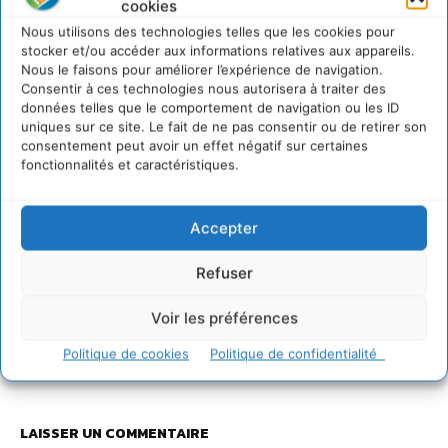
cookies
Nous utilisons des technologies telles que les cookies pour
stocker et/ou accéder aux informations relatives aux appareils.
Nous le faisons pour améliorer l’expérience de navigation.
Consentir à ces technologies nous autorisera à traiter des
données telles que le comportement de navigation ou les ID
uniques sur ce site. Le fait de ne pas consentir ou de retirer son
consentement peut avoir un effet négatif sur certaines
fonctionnalités et caractéristiques.
Cet article est republié à partir de
The Conversation
Accepter
sous licence Creative Commons. Lire l’
article original
.
Refuser
Voir les préférences
Politique de cookies
Politique de confidentialité
https://theconversation.com
LAISSER UN COMMENTAIRE