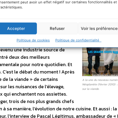
nsentement peut avoir un effet négatif sur certaines fonctionnalités et
(N°12 – Février/Mars 2010) : la
ractéristiques.
 trop ? Faut-il devenir
Y’a pas que le steack dans
ques décennies, notre
Accepter
Refuser
Voir les préférence
pport aux animaux a changé. Ce
Politique de cookies
Politique de confidentialité
 bonheur n’est plus dans le pré
.
 devenu une industrie source de
ntré deux des meilleurs
amentale pour notre quotidien. Et
e
. C’est le débat du moment ! Après
ve de la viande » de certains
A la une du nouveau numér
Néoplanète (février 2010) :
ur les nuisances de l’élevage,
sur la viande.
x qui enchantent nos assiettes.
nger, trois de nos plus grands chefs
n à sa manière, l’évolution de notre cuisine. Et aussi : l
ieur, l’interview de Pascal Légitimus, ambassadeur de « 