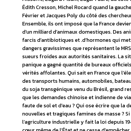
Édith Cresson, Michel Rocard quand la gauche
Février et Jacques Poly du côté des chercheur
Ensemble, ils ont imposé que la France devi
d’un milliard d’animaux domestiques. Des ani
farcis d’antibiotiques et .d’hormones qui mett
dangers gravissimes que représentent le MRS
sueurs froides aux autorités sanitaires. La sit
panique a gagné quantité de bureaux officiel
vérités affolantes. Qui sait en France que l’é
des transports humains, automobiles, bateaux 
du soja transgénique venu du Brésil, grand r
que les demandes chinoise et indienne de vi
faute de sol et d’eau ? Qui ose écrire que la 
nouvelles et tragiques famines de masse ? Si l
l’agriculture industrielle y fait la loi depuis
cœur même de l’État et ne cesse d’empêcher t