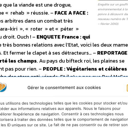
re que la viande est une drogue,
Enquête sur un gouff
environnemental à la
ne « rehab » réussie. –
FACE A FACE :
poivre à découvrir da
nouveau numéro de Te
les arbitres dans un combat très
– février 2010).
ra-kiri », « roter » et « péter »
 droit. Ouch ! –
ENQUETE France : qui
e très bonnes relations avec l’Etat, voici les deux mame
s. Et fermer le clapet à ses détracteurs… –
REPORTAGE
erté les champs
. Au pays du bifteck roi, les plaines se
nt pas pour rien. –
PEOPLE : Végétariens et célèbres 
rche des stars anti-viande. Et il n’y a pas que Paul McCar
Patty Knutson est végétalienne et c’est son métier. Plus
Gérer le consentement aux cookies
r le steak de leur assiette. Coach végétarien, une pro
ant ici
.
us utilisons des technologies telles que les cookies pour stocker et/ou
céder aux informations relatives aux appareils. Nous le faisons pour
éliorer l’expérience de navigation. Consentir à ces technologies nous
iande
torisera à traiter des données telles que le comportement de navigatio
 les ID uniques sur ce site. Le fait de ne pas consentir ou de retirer son