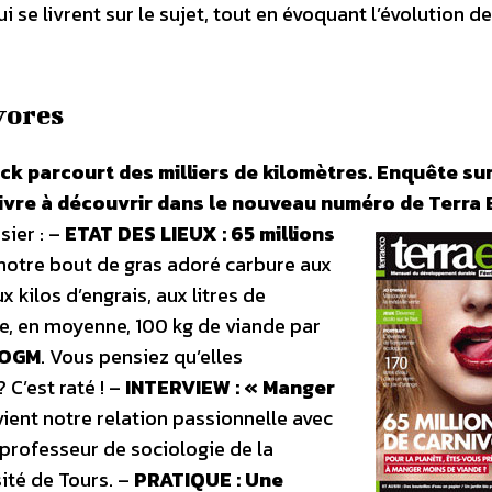
i se livrent sur le sujet, tout en évoquant l’évolution d
vores
ck parcourt des milliers de kilomètres. Enquête su
ivre à découvrir dans le nouveau numéro de Terra 
ier : –
ETAT DES LIEUX : 65 millions
 notre bout de gras adoré carbure aux
 kilos d’engrais, aux litres de
ge, en moyenne, 100 kg de viande par
 OGM
. Vous pensiez qu’elles
 C’est raté ! –
INTERVIEW : « Manger
 vient notre relation passionnelle avec
professeur de sociologie de la
ité de Tours. –
PRATIQUE : Une