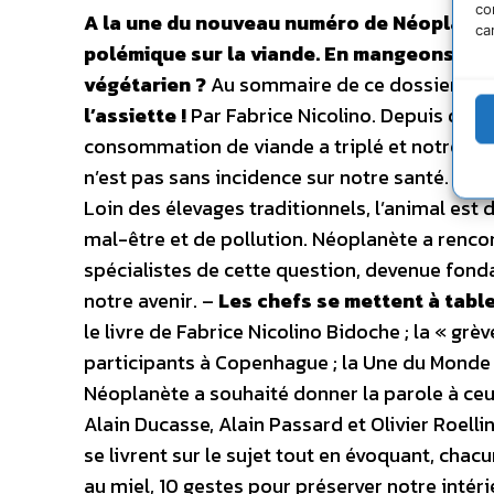
co
A la une du nouveau numéro de Néoplanète 
ca
polémique sur la viande. En mangeons-nous
végétarien ?
Au sommaire de ce dossier : –
l’assiette !
Par Fabrice Nicolino. Depuis quel
consommation de viande a triplé et notre ra
n’est pas sans incidence sur notre santé. –
Le
Loin des élevages traditionnels, l’animal est
mal-être et de pollution. Néoplanète a renco
spécialistes de cette question, devenue fond
notre avenir. –
Les chefs se mettent à tabl
le livre de Fabrice Nicolino Bidoche ; la « grè
participants à Copenhague ; la Une du Monde s
Néoplanète a souhaité donner la parole à ceu
Alain Ducasse, Alain Passard et Olivier Roelli
se livrent sur le sujet tout en évoquant, chacu
au miel, 10 gestes pour préserver notre intér