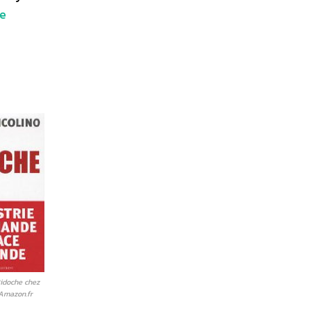
le
Bidoche chez
 Amazon.fr