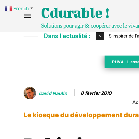
Cdurable !
French
▼
Solutions pour agir & coopérer avec le viva
Dans l'actualité :
IPBES : le « GI
>
PHVA - L'esse
8 février 2010
David Naulin
Ac
Le kiosque du développement durab