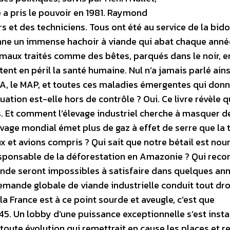
 a pris le pouvoir en 1981. Raymond
s et des techniciens. Tous ont été au service de la bid
enne un immense hachoir à viande qui abat chaque anné
maux traités comme des bêtes, parqués dans le noir, e
ent en péril la santé humaine. Nul n’a jamais parlé ains
A, le MAP, et toutes ces maladies émergentes qui don
uation est-elle hors de contrôle ? Oui. Ce livre révèle q
s. Et comment l’élevage industriel cherche à masquer d
levage mondial émet plus de gaz à effet de serre que la t
et avions compris ? Qui sait que notre bétail est nour
esponsable de la déforestation en Amazonie ? Qui reco
ande seront impossibles à satisfaire dans quelques an
demande globale de viande industrielle conduit tout dro
a France est à ce point sourde et aveugle, c’est que
 1945. Un lobby d’une puissance exceptionnelle s’est insta
oute évolution qui remettrait en cause les places et r