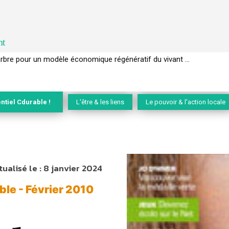
nt
EC de la biodiversité » appelle les entreprises à devenir des alliées du 
ntiel Cdurable !
L'être & les liens
Le pouvoir & l'action locale
tualisé le :
8 janvier 2024
le - Février 2010