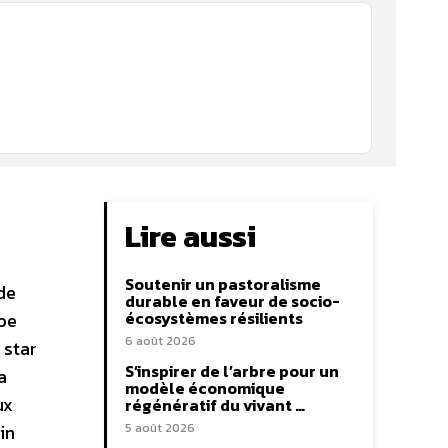
Lire aussi
Soutenir un pastoralisme
de
durable en faveur de socio-
écosystèmes résilients
upe
6 août 2026
 star
S’inspirer de l’arbre pour un
a
modèle économique
ux
régénératif du vivant …
in
5 août 2026