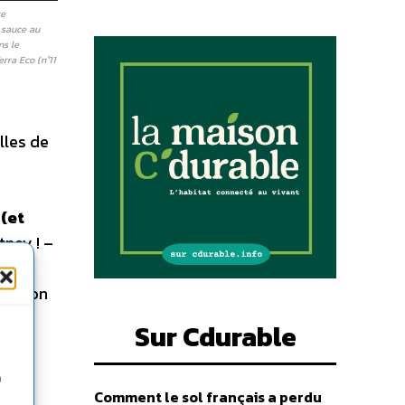
re
 sauce au
ns le
rra Eco (n°11
lles de
(et
tney ! –
fession
Sur Cdurable
n
Comment le sol français a perdu