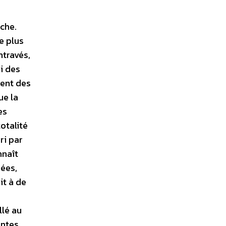
oche.
e plus
ntravés,
i des
nent des
ue la
es
otalité
ri par
nnaît
nées,
it à de
llé au
entes