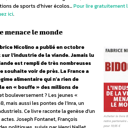
ations de sports d’hiver écolos…
Pour lire gratuitement 
ez ici
.
nde menace le monde
brice Nicolino a publié en octobre
ur l’industrie de la viande. Jamais lu
a viande est rempli de très nombreuses
e souhaite voir de près. La France a
gime alimentaire qui n’a rien de
le en « bouffe » des millions de
et bouleversement ? Les jeunes «
, mais aussi les pontes de l’Inra, un
ndustriels. Ce livre raconte la genèse d’un
Acheter le livre 
 actes. Joseph Fontanet, François
notre partenaire
es politiques, suivis par Henri Nallet,
pour 19,95 €