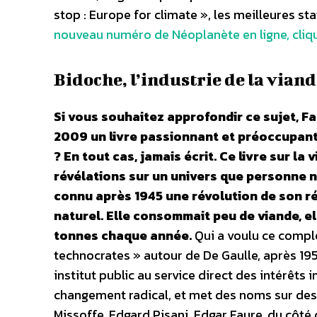
stop : Europe for climate », les meilleures st
nouveau numéro de Néoplanète en ligne, cliqu
Bidoche, l’industrie de la via
Si vous souhaitez approfondir ce sujet, Fa
2009 un livre passionnant et préoccupant s
? En tout cas, jamais écrit. Ce livre sur l
révélations sur un univers que personne n
connu après 1945 une révolution de son ré
naturel. Elle consommait peu de viande, el
tonnes chaque année.
Qui a voulu ce compl
technocrates » autour de De Gaulle, après 1958
institut public au service direct des intérêts i
changement radical, et met des noms sur des
Missoffe, Edgard Pisani, Edgar Faure, du côté d