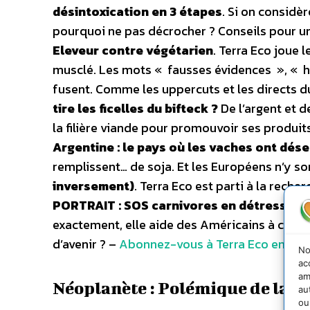
désintoxication en 3 étapes
. Si on considè
pourquoi ne pas décrocher ? Conseils pour u
Eleveur contre végétarien
. Terra Eco joue 
musclé. Les mots « fausses évidences », « ha
fusent. Comme les uppercuts et les directs du
tire les ficelles du bifteck ?
De l’argent et d
la filière viande pour promouvoir ses produit
Argentine : le pays où les vaches ont dés
remplissent… de soja. Et les Européens n’y so
inversement)
. Terra Eco est parti à la reche
PORTRAIT : SOS carnivores en détresse
. 
exactement, elle aide des Américains à chasse
d’avenir ? –
Abonnez-vous à Terra Eco en cliqu
No
ac
am
Néoplanète : Polémique de la v
au
ou