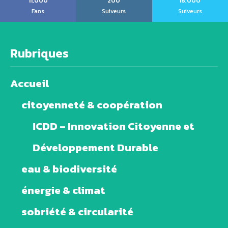
11,000
200
18,000
Fans
Suiveurs
Suiveurs
Rubriques
Accueil
citoyenneté & coopération
ICDD – Innovation Citoyenne et
Développement Durable
eau & biodiversité
énergie & climat
sobriété & circularité