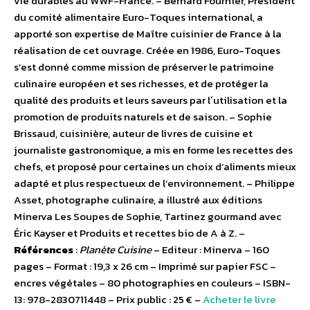
vie durables au WWF-France. – Bernard Fournier, Président
du comité alimentaire Euro-Toques international, a
apporté son expertise de Maître cuisinier de France à la
réalisation de cet ouvrage. Créée en 1986, Euro-Toques
s’est donné comme mission de préserver le patrimoine
culinaire européen et ses richesses, et de protéger la
qualité des produits et leurs saveurs par l´utilisation et la
promotion de produits naturels et de saison. – Sophie
Brissaud, cuisinière, auteur de livres de cuisine et
journaliste gastronomique, a mis en forme les recettes des
chefs, et proposé pour certaines un choix d’aliments mieux
adapté et plus respectueux de l’environnement. – Philippe
Asset, photographe culinaire, a illustré aux éditions
Minerva Les Soupes de Sophie, Tartinez gourmand avec
Éric Kayser et Produits et recettes bio de A à Z. –
Références
:
Planète Cuisine
– Editeur : Minerva – 160
pages – Format : 19,3 x 26 cm – Imprimé sur papier FSC –
encres végétales – 80 photographies en couleurs – ISBN-
13: 978-2830711448 – Prix public : 25 € –
Acheter le livre