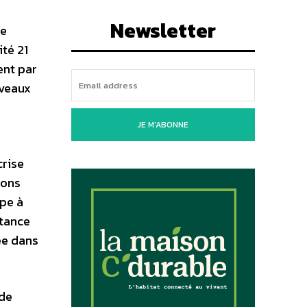
Newsletter
re
té 21
ent par
uveaux
JE M'ABONNE
crise
ions
ppe à
rtance
ée dans
 de