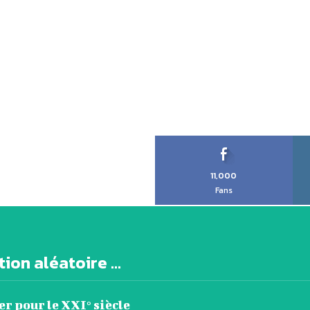
11,000
Fans
ion aléatoire ...
r pour le XXI° siècle