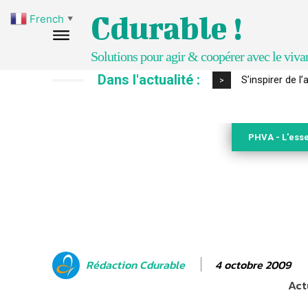
Cdurable !
French
▼
Solutions pour agir & coopérer avec le viva
Dans l'actualité :
IPBES : le « GI
>
PHVA - L'esse
4 octobre 2009
Rédaction Cdurable
Act