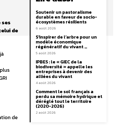
Soutenir un pastoralisme
durable en faveur de socio-
écosystèmes résilients
e ses
6 août 2026
celui de
S’inspirer de l’arbre pour un
modèle économique
régénératif du vivant …
jà
5 août 2026
IPBES : le « GIEC de la
biodiversité » appelle les
 plus
entreprises à devenir des
alliées du vivant
GRI
4 août 2026
Comment le sol français a
perdu sa mémoire hydrique et
déréglé tout le territoire
(2020-2026)
2 août 2026
ation de