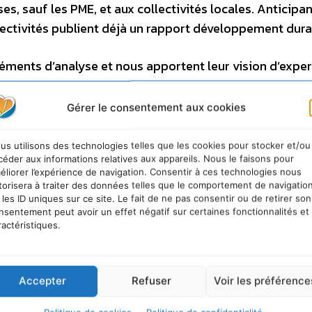
s, sauf les PME, et aux collectivités locales. Anticipa
lectivités publient déjà un rapport développement dura
ments d’analyse et nous apportent leur vision d’expert
ppement durable du MEEDDM ; Robin Edme, président d
ozette, administrateur délégué du CFIE Conseil ; Sylvai
Gérer le consentement aux cookies
 ; Elisabeth Boniface, manager stratégie et communic
us utilisons des technologies telles que les cookies pour stocker et/ou
céder aux informations relatives aux appareils. Nous le faisons pour
éliorer l’expérience de navigation. Consentir à ces technologies nous
torisera à traiter des données telles que le comportement de navigatio
 les ID uniques sur ce site. Le fait de ne pas consentir ou de retirer son
nsentement peut avoir un effet négatif sur certaines fonctionnalités et
ractéristiques.
Accepter
Refuser
Voir les préférence