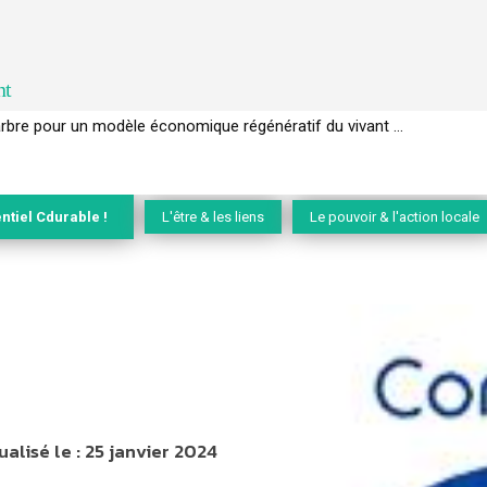
nt
EC de la biodiversité » appelle les entreprises à devenir des alliées du 
ntiel Cdurable !
L'être & les liens
Le pouvoir & l'action locale
ualisé le :
25 janvier 2024