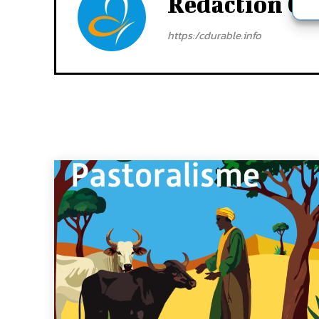
Rédaction Cd
https:/cdurable.info