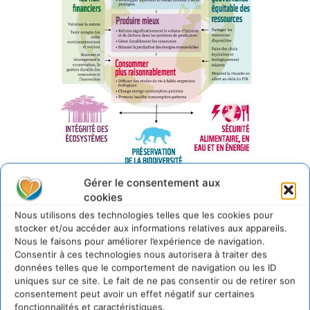
LA PERSPECTIVE “ONE PLANET” DU WWF PROPOSE UNE
Gérer le consentement aux
GESTION, UNE GOUVERNANCE ET UN PARTAGE DU
cookies
CAPITAL NATUREL DANS LES LIMITES ÉCOLOGIQUES DE
LA TERRE
Nous utilisons des technologies telles que les cookies pour
stocker et/ou accéder aux informations relatives aux appareils.
Nous le faisons pour améliorer l’expérience de navigation.
Pour enrayer le déclin de l’Indice planète vivante, ramener
Consentir à ces technologies nous autorisera à traiter des
l’Empreinte écologique dans les limites planétaires, éviter
données telles que le comportement de navigation ou les ID
un changement climatique dangereux et parvenir à un
uniques sur ce site. Le fait de ne pas consentir ou de retirer son
développement durable, encore faut-il que nos
consentement peut avoir un effet négatif sur certaines
fonctionnalités et caractéristiques.