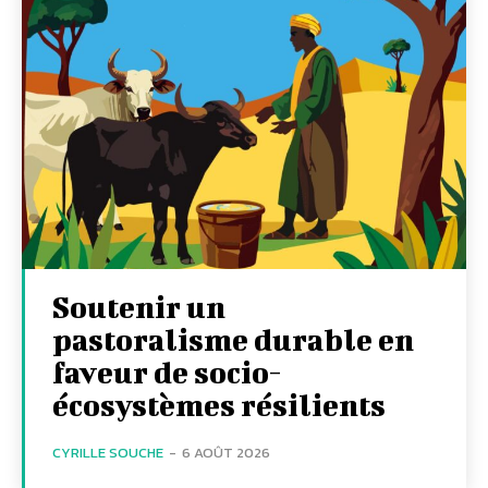
Soutenir un
pastoralisme durable en
faveur de socio-
écosystèmes résilients
CYRILLE SOUCHE
-
6 AOÛT 2026