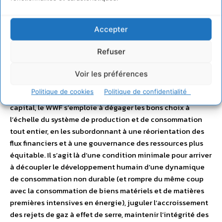
économies, nos modèles d’entreprise et nos habitudes
quotidiennes s’enracinent dans une réalité fondamentale
: celle selon laquelle le capital naturel de la Terre
Accepter
(biodiversité, écosystèmes et services écosystémiques)
est limité. La perspective One Planet (“Une seule
Refuser
planète”) formulée par le WWF propose d’inscrire la
gestion, la gouvernance et le partage du capital naturel
Voir les préférences
dans les limites écologiques de la Terre. En dehors
Politique de cookies
Politique de confidentialité
d’œuvrer à la sauvegarde et à la restauration de ce
capital, le WWF s’emploie à dégager les bons choix à
l’échelle du système de production et de consommation
tout entier, en les subordonnant à une réorientation des
flux financiers et à une gouvernance des ressources plus
équitable. Il s’agit là d’une condition minimale pour arriver
à découpler le développement humain d’une dynamique
de consommation non durable (et rompre du même coup
avec la consommation de biens matériels et de matières
premières intensives en énergie), juguler l’accroissement
des rejets de gaz à effet de serre, maintenir l’intégrité des