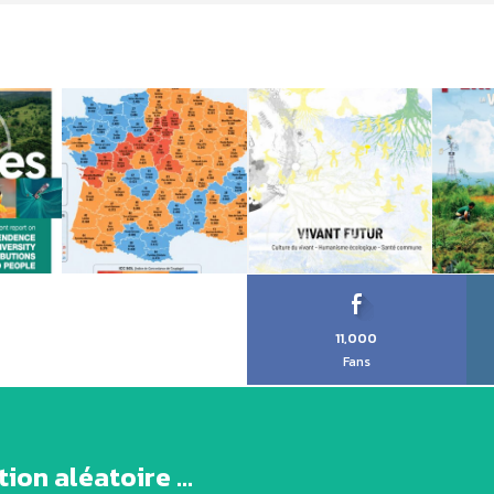
11,000
Fans
ion aléatoire ...