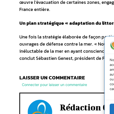
œuvre l’évacuation de certaines zones, engage
France entière.
Un plan stratégique « adaptation du litto
Une fois la stratégie élaborée de façon partic
ouvrages de défense contre la mer. « Nous ne
inéluctable de la mer en ayant conscience q
conclut Sébastien Genest, président de FNE.
No
ac
am
au
LAISSER UN COMMENTAIRE
ou
co
Connecter pour laisser un commentaire
ca
Rédaction Cd