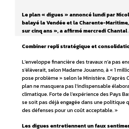
Le plan « digues » annoncé lundi par Nico
balayé la Vendée et la Charente-Maritime,
sur cinq ans », a affirmé mercredi Chantal
Combiner repli stratégique et consolidat
L’enveloppe financière des travaux n’a pas en
s’élèverait, selon Madame Jouanno, à « 1 milli
pose problème » selon le Ministère. D’après Chr
plan ne masquera pas l’indispensable élabora
climatique. Forte de l’expérience des Pays Ba
se soit pas déjà engagée dans une politique 
des défenses pour un coût acceptable. »
Les digues entretiennent un faux sentime