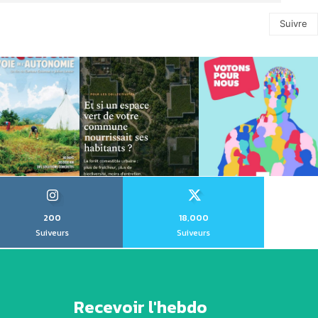
Suivre
200
18,000
Suiveurs
Suiveurs
Recevoir l'hebdo