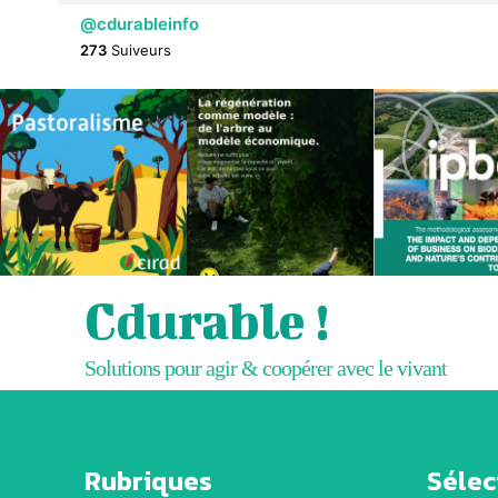
@cdurableinfo
273
Suiveurs
Cdurable !
Solutions pour agir & coopérer avec le vivant
Rubriques
Sélect