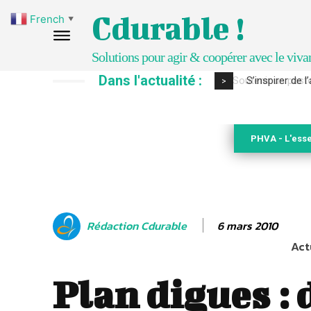
Cdurable !
French
▼
Solutions pour agir & coopérer avec le viva
Dans l'actualité :
S’inspirer de 
>
PHVA - L'esse
6 mars 2010
Rédaction Cdurable
Act
Plan digues : 