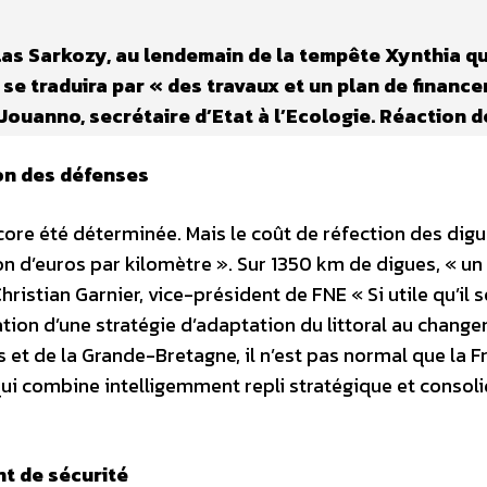
las Sarkozy, au lendemain de la tempête Xynthia qu
 se traduira par « des travaux et un plan de financ
 Jouanno, secrétaire d’Etat à l’Ecologie. Réaction d
ion des défenses
core été déterminée. Mais le coût de réfection des dig
on d’euros par kilomètre ». Sur 1350 km de digues, « un 
istian Garnier, vice-président de FNE « Si utile qu’il so
tion d’une stratégie d’adaptation du littoral au chang
s et de la Grande-Bretagne, il n’est pas normal que la F
qui combine intelligemment repli stratégique et consol
nt de sécurité