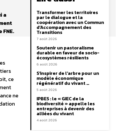
Transformer les territoires
i a
par le dialogue et la
coopération avec un Commun
ement
d’Accompagnement des
e FNE.
Transitions
7 août 2026
Soutenir un pastoralisme
durable en faveur de socio-
écosystèmes résilients
ues
6 août 2026
tiers
S’inspirer de l’arbre pour un
modèle économique
it, ce
régénératif du vivant …
ement
5 août 2026
rance ne
IPBES : le « GIEC de la
idation
biodiversité » appelle les
entreprises à devenir des
alliées du vivant
4 août 2026