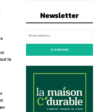
s
Newsletter
es
JE M'ABONNE
ous
out le
ux
et
 en