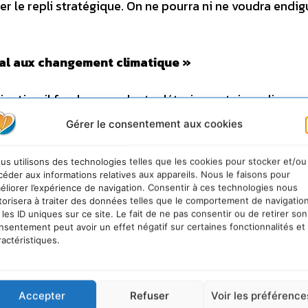
r le repli stratégique. On ne pourra ni ne voudra endig
ral aux changement climatique »
ipative, il faudra sans doute détruire certaines digues 
 pourrons faire l’économie de l’anticipation de la rem
Gérer le consentement aux cookies
ue nous ne domestiquerons jamais les événements extr
us utilisons des technologies telles que les cookies pour stocker et/ou
céder aux informations relatives aux appareils. Nous le faisons pour
éliorer l’expérience de navigation. Consentir à ces technologies nous
torisera à traiter des données telles que le comportement de navigatio
 les ID uniques sur ce site. Le fait de ne pas consentir ou de retirer son
nsentement peut avoir un effet négatif sur certaines fonctionnalités et
ractéristiques.
urable
Accepter
Refuser
Voir les préférence