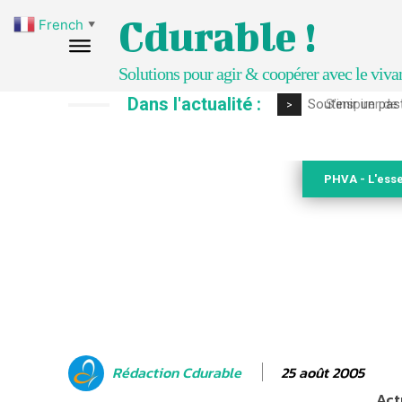
Cdurable !
French
▼
Solutions pour agir & coopérer avec le viva
Dans l'actualité :
S’inspirer de 
>
PHVA - L'esse
25 août 2005
Rédaction Cdurable
Act