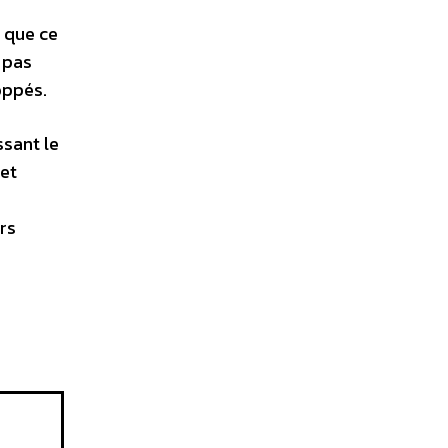
, que ce
 pas
oppés.
ssant le
et
rs