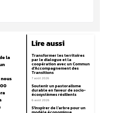
Lire aussi
Transformer les territoires
de la
par le dialogue et la
coopération avec un Commun
 un
d’Accompagnement des
Transitions
ù nous
7 août 2026
 000
Soutenir un pastoralisme
durable en faveur de socio-
era
écosystèmes résilients
s
6 août 2026
a
S’inspirer de l’arbre pour un
modèle économique