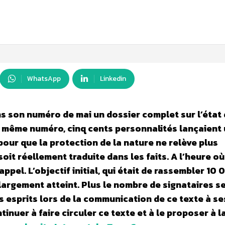
WhatsApp
Linkedin
ns son numéro de mai un dossier complet sur l’état 
e même numéro, cinq cents personnalités lançaient
pour que la protection de la nature ne relève plus
oit réellement traduite dans les faits. A l’heure o
ppel. L’objectif initial, qui était de rassembler 10
largement atteint. Plus le nombre de signataires s
s esprits lors de la communication de ce texte à se
tinuer à faire circuler ce texte et à le proposer à l