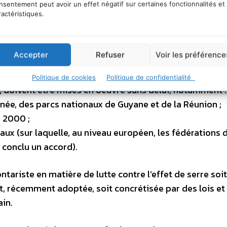
nsentement peut avoir un effet négatif sur certaines fonctionnalités et
ractéristiques.
 les décisions publiques en matière d’aménagements,
ntations agricoles, d’urbanisme, de choix industriel
 la nôtre de protéger la nature et de la transmettre
Accepter
Refuser
Voir les préférence
Politique de cookies
Politique de confidentialité
doivent être mises en oeuvre sans délai, notamment :
 année, des parcs nationaux de Guyane et de la Réunion ;
a 2000 ;
aux (sur laquelle, au niveau européen, les fédérations 
 conclu un accord).
lontariste en matière de lutte contre l’effet de serre soi
t, récemment adoptée, soit concrétisée par des lois et
ain.