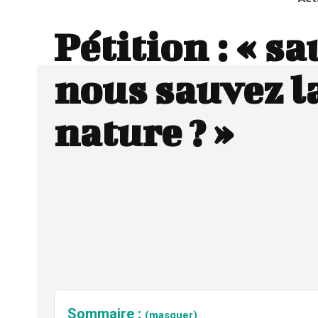
Pétition : « s
nous sauvez l
nature ? »
Sommaire :
(masquer)