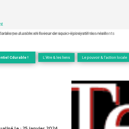
nt
l’arbre pour un modèle économique régénératif du vivant …
ntiel Cdurable !
L'être & les liens
Le pouvoir & l'action locale
ualisé le :
25 janvier 2024