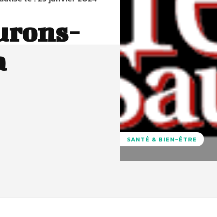
aurons-
a
SANTÉ & BIEN-ÊTRE