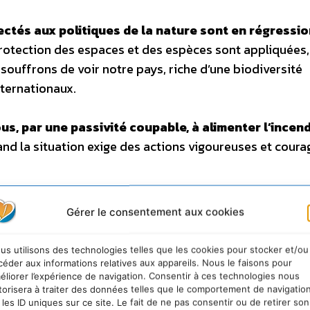
fectés aux politiques de la nature sont en régressi
protection des espaces et des espèces sont appliquées
 souffrons de voir notre pays, riche d’une biodiversité
nternationaux.
s, par une passivité coupable, à alimenter l’incend
d la situation exige des actions vigoureuses et cour
 de protection de la nature, laissées en friche depui
Gérer le consentement aux cookies
ux associations et aux institutions gestionnaires
s à leur fonctionnement.
Il faut mettre en place un
us utilisons des technologies telles que les cookies pour stocker et/ou
té des cours d’eau, des eaux souterraines et des sols (r
céder aux informations relatives aux appareils. Nous le faisons pour
éliorer l’expérience de navigation. Consentir à ces technologies nous
taxe sur les nitrates, arrêt du drainage des zones humides
torisera à traiter des données telles que le comportement de navigatio
égés, réservoirs de biodiversité, en métropole et outr
 les ID uniques sur ce site. Le fait de ne pas consentir ou de retirer son