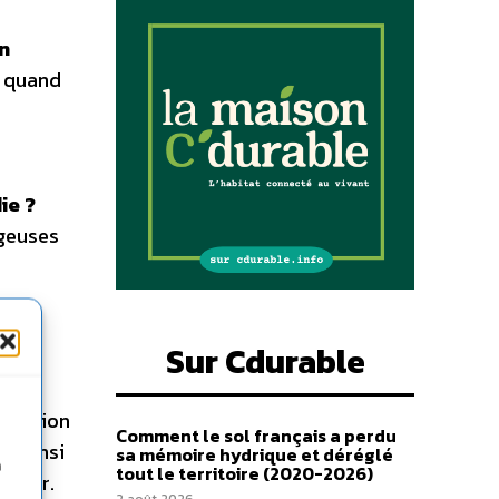
on
, quand
ie ?
ageuses
s de
Sur Cdurable
éduction
Comment le sol français a perdu
), ainsi
sa mémoire hydrique et déréglé
n
tout le territoire (2020-2026)
e-mer.