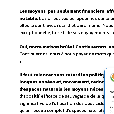
Les moyens ­ pas seulement financiers ­ af
notable.
Les directives européennes sur la 
elles le sont, avec retard et parcimonie. Nous
exceptionnelle, faire fi de ses engagements i
Oui, notre maison brûle ! Continuerons-nou
Continuerons-nous à nous payer de mots quan
?
Il faut relancer sans retard les politiques
longues années et, notamment, redonner a
d’espaces naturels les moyens nécessaire
No
dispositif efficace de sauvegarde de la quali
ac
am
significative de l’utilisation des pesticides, 
au
qu’un réseau complet d’espaces naturels prot
ou