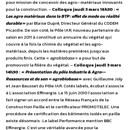
pour mission de concevoir des agro-­‐matériaux innovants
pour la construction. –
Colloque jeudi 3 mars 16h30 : «
Les agro matériaux dans le BTP : effet de mode ou réalité
durable
»
par Blaise Dupré, Directeur Général du CODEM
Picardie. De son coté, le Pôle IAR, nouveau partenaire du
salon en 2011 à constitué un annuaire du végétal qui
couvre à la fois la chimie du végétal et les agro-
matériaux, depuis les matières premières jusqu’aux
produits finis. Cette «
agrobiobase
» a pour but de
promouvoir la filière du végétal. –
Colloque jeudi 3 mars
14h30 : «
Présentation du pôle Industrie & Agro-­
Ressources et de son « agrobiobase
»
avec Guillaume Joly
et Jean Bausset du Pôle IAR. Cotés labels, écobat s’associe
à L’association Effinergie. Le 15 juin 2010 l’association a
fait signer un accord entre le Réseau Français de la
Construction Paille et le certificateur PROMOTELEC. Une
procédure de certification des bâtiments isolés en paille
existe désormais : Le label Performance mention BBC
Effinergie. C’est une véritable avancée pour la