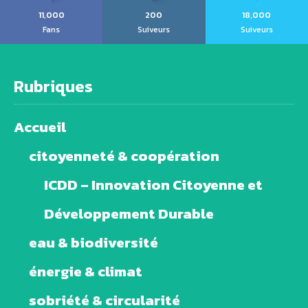
11,000
200
18,000
Fans
Suiveurs
Suiveurs
Rubriques
Accueil
citoyenneté & coopération
ICDD – Innovation Citoyenne et
Développement Durable
eau & biodiversité
énergie & climat
sobriété & circularité