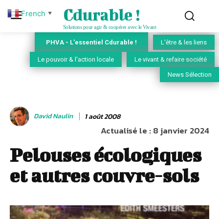
Cdurable !
French
▼
Solutions pour agir & coopérer avec le Vivant
PHVA - L'essentiel Cdurable !
L'être & les liens
Le pouvoir & l'action locale
Le vivant & refaire société
News Sélection
David Naulin
1 août 2008
Actualisé le :
8 janvier 2024
Pelouses écologiques
et autres couvre-sols