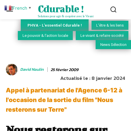
Cdurable !
French
▼
Solutions pour agir & coopérer avec le Vivant
PHVA - L'essentiel Cdurable !
L'être & les liens
Le pouvoir & l'action locale
Le vivant & refaire société
News Sélection
David Naulin
25 février 2009
Actualisé le :
8 janvier 2024
Appel à partenariat de l'Agence 6-12 à
l'occasion de la sortie du film "Nous
resterons sur Terre"
Nous resterons sur