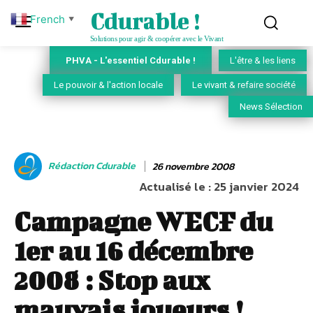
Cdurable !
French
▼
Solutions pour agir & coopérer avec le Vivant
PHVA - L'essentiel Cdurable !
L'être & les liens
Le pouvoir & l'action locale
Le vivant & refaire société
News Sélection
Rédaction Cdurable
26 novembre 2008
Actualisé le :
25 janvier 2024
Campagne WECF du
1er au 16 décembre
2008 : Stop aux
mauvais joueurs !