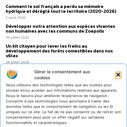
Comment le sol français a perdu sa mémoire
hydrique et déréglé tout le territoire (2020-2026)
2 août 2026
Développer notre attention aux espèces vivantes
non humaines avec les communs de Zoepolis
30 juillet 2026
Un kit citoyen pour lever les freins au
développement des forêts comestibles dans nos
villes
29 juillet 2026
L’éco-anxiété informe et l’éco-lucidité transforme
Gérer le consentement aux
28 juillet 2026
cookies
7 indicateurs pour des villes résilientes et durables,
Nous utilisons des technologies telles que les cookies pour
adaptées au changement climatique
stocker et/ou accéder aux informations relatives aux appareils.
Nous le faisons pour améliorer l’expérience de navigation.
27 juillet 2026
Consentir à ces technologies nous autorisera à traiter des
données telles que le comportement de navigation ou les ID
uniques sur ce site. Le fait de ne pas consentir ou de retirer son
consentement peut avoir un effet négatif sur certaines
fonctionnalités et caractéristiques.