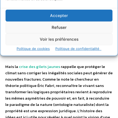
pas une action immédiate, mais plutôt l’inverse.
Ces tensions deviennent de plus en plus visibles en
Accepter
Europe. En Belgique,
la Cour constitutionnelle
a suspendu
Refuser
le report de l’interdiction des diesels Euro 5 à Bruxelles,
mobilisant le droit à la santé et à un environnement sain.
Voir les préférences
En France, le Conseil d’État a condamné l’État pour
inaction climatique (
affaire Grande-Synthe
, dans le Nord),
Politique de cookies
Politique de confidentialité
confirmant que seule la contrainte juridique oblige à agir.
Mais la
crise des gilets jaunes
rappelle que protéger le
climat sans corriger les inégalités sociales peut générer de
nouvelles fractures. Comme le note le chercheur en
théorie politique Éric Fabri, reconnaître le vivant sans
transformer les logiques propriétaires revient à reproduire
les mêmes asymétries de pouvoir et, en fait, à reconduire
le paradigme de la nature (ontologie naturaliste) dont la
propriété est une expression juridique. L’histoire des
idées est ici utile pour révéler à quel point la vision d’une