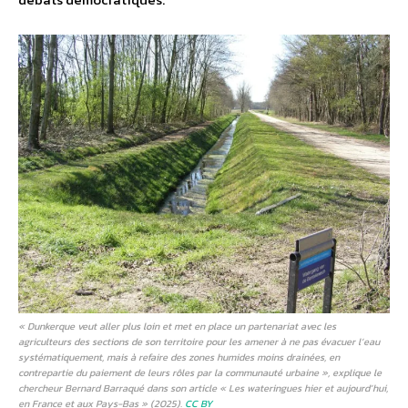
« Dunkerque veut aller plus loin et met en place un partenariat avec les
agriculteurs des sections de son territoire pour les amener à ne pas évacuer l’eau
systématiquement, mais à refaire des zones humides moins drainées, en
contrepartie du paiement de leurs rôles par la communauté urbaine », explique le
chercheur Bernard Barraqué dans son article « Les wateringues hier et aujourd’hui,
en France et aux Pays-Bas » (2025).
CC BY