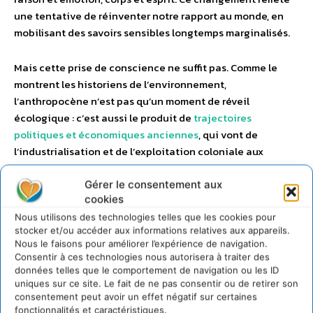
une tentative de réinventer notre rapport au monde, en
mobilisant des savoirs sensibles longtemps marginalisés.
Mais cette prise de conscience ne suffit pas. Comme le
montrent les historiens de l’environnement,
l’anthropocène n’est pas qu’un moment de réveil
écologique : c’est aussi le produit de
trajectoires
politiques et économiques anciennes
, qui vont de
l’industrialisation et de l’exploitation coloniale aux
logiques extractives et financières contemporaines.
Penser le vivant exige donc plus qu’un changement de
Gérer le consentement aux
cookies
regard. Il faut transformer les priorités, les institutions, les
formes de pouvoir. Les chercheurs en théorie politique
Nous utilisons des technologies telles que les cookies pour
stocker et/ou accéder aux informations relatives aux appareils.
Marc-Antoine Sabaté et Emmanuel Charreau insistent : ce
Nous le faisons pour améliorer l’expérience de navigation.
n’est pas parce qu’on parle du vivant qu’on agit en
Consentir à ces technologies nous autorisera à traiter des
conséquence. Il ne suffit pas d’ouvrir les yeux, encore faut-
données telles que le comportement de navigation ou les ID
il changer les cadres hérités de ces histoires longues.
uniques sur ce site. Le fait de ne pas consentir ou de retirer son
consentement peut avoir un effet négatif sur certaines
Avoir conscience du réchauffement climatique ne produit
fonctionnalités et caractéristiques.