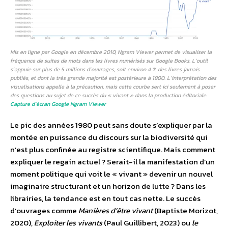
Mis en ligne par Google en décembre 2010, Ngram Viewer permet de visualiser la
fréquence de suites de mots dans les livres numérisés sur Google Books. L’outil
s’appuie sur plus de 5 millions d’ouvrages, soit environ 4 % des livres jamais
publiés, et dont la très grande majorité est postérieure à 1800. L’interprétation des
visualisations appelle à la précaution, mais cette courbe sert ici seulement à poser
des questions au sujet de ce succès du « vivant » dans la production éditoriale.
Capture d’écran Google Ngram Viewer
Le pic des années 1980 peut sans doute s’expliquer par la
montée en puissance du discours sur la biodiversité qui
n’est plus confinée au registre scientifique. Mais comment
expliquer le regain actuel ? Serait-il la manifestation d’un
moment politique qui voit le « vivant » devenir un nouvel
imaginaire structurant et un horizon de lutte ? Dans les
librairies, la tendance est en tout cas nette. Le succès
d’ouvrages comme
Manières d’être vivant
(Baptiste Morizot,
2020),
Exploiter les vivants
(Paul Guillibert, 2023) ou
le