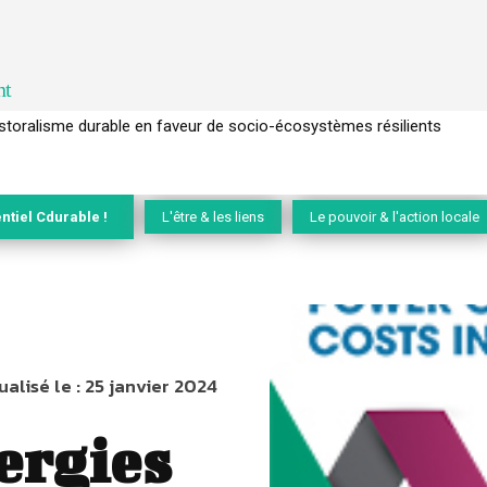
nt
l’arbre pour un modèle économique régénératif du vivant …
ntiel Cdurable !
L'être & les liens
Le pouvoir & l'action locale
ualisé le :
25 janvier 2024
ergies