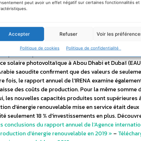
, pour atteindre respectivement 0,053 et 0,115 USD/kW
nsentement peut avoir un effet négatif sur certaines fonctionnalités et
E) les plus récents montrent que la tendance à la baiss
ractéristiques.
vice en 2020 et au-delà. Les prix de l’électricité de so
sionnement compétitif pourraient en moyenne s’établir
Accepter
Refuser
Voir les préférence
e en 2021, ce qui représente une diminution de 42 % pa
nférieure de plus d’un cinquième à celle de l’électricité 
Politique de cookies
Politique de confidentialité
lle produite par les centrales à charbon. Les chiffres 
urce solaire photovoltaïque à Abou Dhabi et Dubaï (EAU
n Arabie saoudite confirment que des valeurs de seulem
e fois, le rapport annuel de l’IRENA examine également
 baisse des coûts de production. Pour la même somme d
i, les nouvelles capacités produites sont supérieures à
uction d’énergie renouvelable mise en service était deux 
sité seulement 18 % d’investissements en plus. Découvre
es conclusions du rapport annuel de l’Agence internati
 production d’énergie renouvelable en 2019 »
–
Téléchar