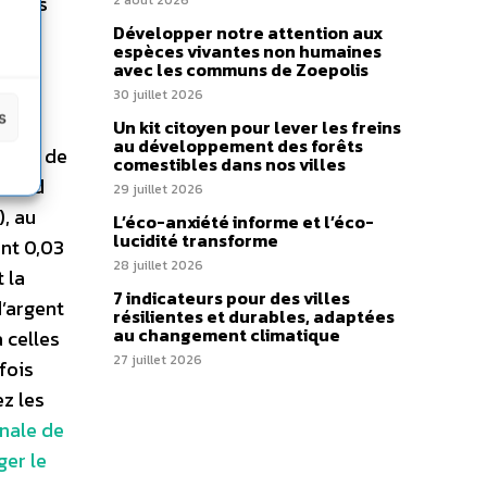
h. Les
2 août 2026
e se
Développer notre attention aux
espèces vivantes non humaines
urce
avec les communs de Zoepolis
 à
30 juillet 2026
s
r
Un kit citoyen pour lever les freins
au développement des forêts
issue de
comestibles dans nos villes
record
29 juillet 2026
), au
L’éco-anxiété informe et l’éco-
lucidité transforme
ent 0,03
28 juillet 2026
 la
7 indicateurs pour des villes
’argent
résilientes et durables, adaptées
au changement climatique
 celles
27 juillet 2026
fois
z les
onale de
ger le