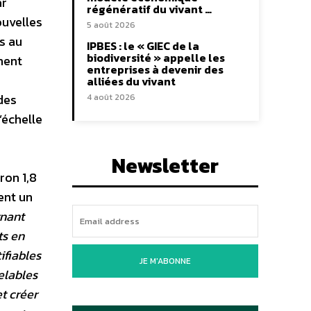
ar
régénératif du vivant …
ouvelles
5 août 2026
s au
IPBES : le « GIEC de la
biodiversité » appelle les
nent
entreprises à devenir des
alliées du vivant
des
4 août 2026
’échelle
Newsletter
ron 1,8
ent un
rnant
ts en
ifiables
JE M'ABONNE
elables
t créer