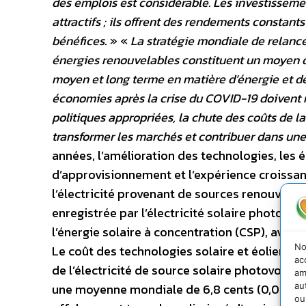
des emplois est considérable. Les investisseme
attractifs ; ils offrent des rendements constants
bénéfices
. » «
La stratégie mondiale de relance
énergies renouvelables constituent un moyen d’al
moyen et long terme en matière d’énergie et de 
économies après la crise du COVID-19 doivent r
politiques appropriées, la chute des coûts de l
transformer les marchés et contribuer dans une
années, l’amélioration des technologies, les 
d’approvisionnement et l’expérience croissan
l’électricité provenant de sources renouvelabl
enregistrée par l’électricité solaire photovolt
l’énergie solaire à concentration (CSP), avec 47
No
Le coût des technologies solaire et éolienne
ac
de l’électricité de source solaire photovoltaïq
am
au
une moyenne mondiale de 6,8 cents (0,068 USD)
ou