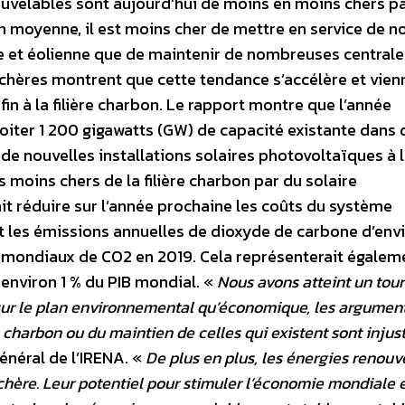
ouvelables sont aujourd’hui de moins en moins chers p
n moyenne, il est moins cher de mettre en service de n
ue et éolienne que de maintenir de nombreuses centrale
nchères montrent que cette tendance s’accélère et vien
in à la filière charbon. Le rapport montre que l’année
ploiter 1 200 gigawatts (GW) de capacité existante dans 
de nouvelles installations solaires photovoltaïques à l
moins chers de la filière charbon par du solaire
ait réduire sur l’année prochaine les coûts du système
et les émissions annuelles de dioxyde de carbone d’envi
ets mondiaux de CO2 en 2019. Cela représenterait égalem
 environ 1 % du PIB mondial. «
Nous avons atteint un tou
 sur le plan environnemental qu’économique, les argumen
à charbon ou du maintien de celles qui existent sont injust
énéral de l’IRENA. «
De plus en plus, les énergies renouv
 chère. Leur potentiel pour stimuler l’économie mondiale e