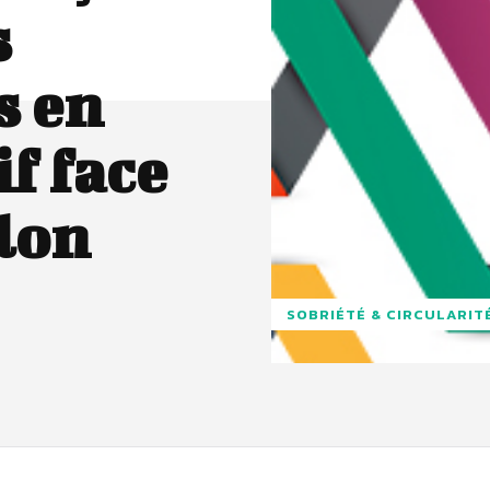
s
s en
f face
lon
SOBRIÉTÉ & CIRCULARIT