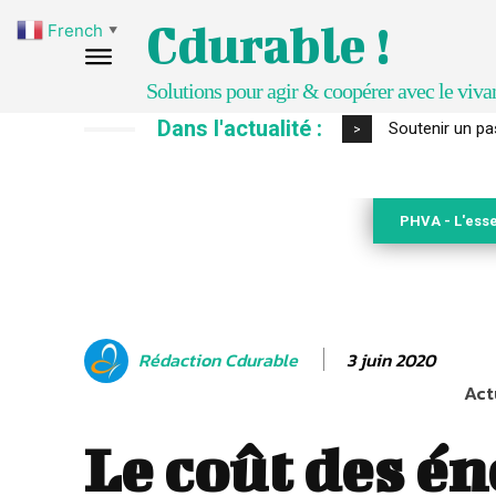
Cdurable !
French
▼
Solutions pour agir & coopérer avec le viva
Dans l'actualité :
S’inspirer de 
>
PHVA - L'esse
3 juin 2020
Rédaction Cdurable
Act
Le coût des én