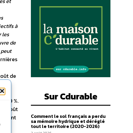
es et
es
ectifs à
 les
uvre de
 peut
ernières
coût de
te
Sur Cdurable
vec 29 %.
 Le coût
Comment le sol français a perdu
eignant
sa mémoire hydrique et déréglé
n
n
tout le territoire (2020-2026)