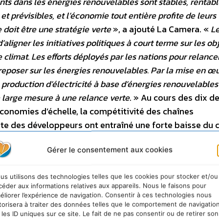
nts dans les énergies renouvelables sont stables, rentabl
 et prévisibles, et l’économie tout entière profite de leurs
 doit être une stratégie verte
», a ajouté La Camera. «
L
igner les initiatives politiques à court terme sur les obj
climat. Les efforts déployés par les nations pour relancer
eposer sur les énergies renouvelables. Par la mise en œ
a production d’électricité à base d’énergies renouvelables
 large mesure à une relance verte
. » Au cours des dix d
économies d’échelle, la compétitivité des chaînes
te des développeurs ont entraîné une forte baisse du 
es. Depuis 2010, la plus forte baisse des coûts a été
Gérer le consentement aux cookies
aïque à l’échelle industrielle, avec 82 %. Venaient ensui
 %, l’éolien terrestre, avec 39 %, et l’éolien offshore, a
us utilisons des technologies telles que les cookies pour stocker et/ou
 a également poursuivi sa diminution d’année en année.
céder aux informations relatives aux appareils. Nous le faisons pour
ue à l’échelle industrielle a baissé de 13 % en 2019, att
éliorer l’expérience de navigation. Consentir à ces technologies nous
torisera à traiter des données telles que le comportement de navigatio
 par kilowattheure (kWh). L’éolien terrestre et l’éolie
 les ID uniques sur ce site. Le fait de ne pas consentir ou de retirer son