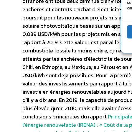
offshore ont tous deux diminué d’environ 9 %
co
enchères et contrats d’achat d’électricité (CA
ca
poursuit pour les nouveaux projets mis en ser
solaire photovoltaïque basés sur un approvi
0,039 USD/kWh pour les projets mis en servic
rapport à 2019. Cette valeur est par ailleurs i
combustible fossile la moins chère, qui est ce
atteints par les enchères d’électricité de so
Chili, en Éthiopie, au Mexique, au Pérou et e
USD/kWh sont déjà possibles. Pour la premièr
valeur des investissements par rapport à la
investie en énergies renouvelables aujourd’hu
d’il y a dix ans. En 2019, la capacité de prod
plus élevée qu’en 2010, mais elle avait néces
conclusions principales du rapport
Principal
l’énergie renouvelable (IRENA) : « Coût de la