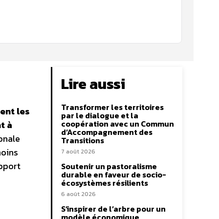
Lire aussi
Transformer les territoires
ent les
par le dialogue et la
coopération avec un Commun
t à
d’Accompagnement des
onale
Transitions
moins
7 août 2026
apport
Soutenir un pastoralisme
durable en faveur de socio-
écosystèmes résilients
6 août 2026
S’inspirer de l’arbre pour un
modèle économique