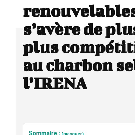
renouvelable
s’avère de plu
plus compétiti
au charbon se
l’IRENA
Sommaire :
(masquer)