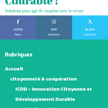
Cdurable !
Solutions pour agir & coopérer avec le vivant
11,000
200
18,000
Fans
Suiveurs
Suiveurs
Rubriques
Accueil
citoyenneté & coopération
ICDD – Innovation Citoyenne et
Développement Durable