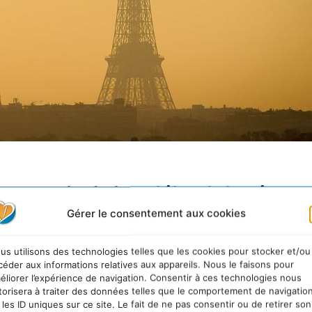
vagues de chaleur, bilan de la mise en
Gérer le consentement aux cookies
ur
Présenté le 8 juin 2023 par M. Christophe Béchu, le p
us utilisons des technologies telles que les cookies pour stocker et/ou
céder aux informations relatives aux appareils. Nous le faisons pour
le 1er plan d’anticipation des impacts sur toutes les
éliorer l’expérience de navigation. Consentir à ces technologies nous
augmentation de la fréquence va se poursuivre. Ce pla
torisera à traiter des données telles que le comportement de navigatio
 les ID uniques sur ce site. Le fait de ne pas consentir ou de retirer son