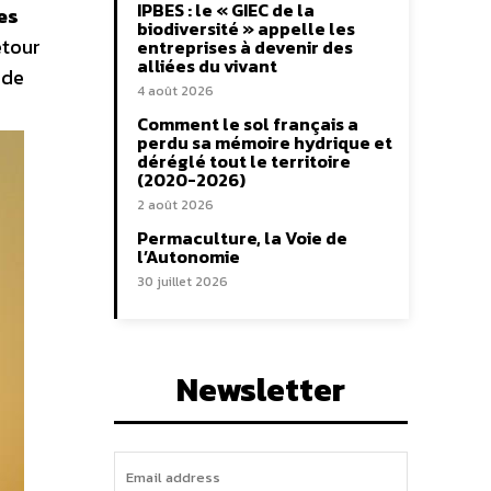
IPBES : le « GIEC de la
es
biodiversité » appelle les
etour
entreprises à devenir des
alliées du vivant
 de
4 août 2026
Comment le sol français a
perdu sa mémoire hydrique et
déréglé tout le territoire
(2020-2026)
2 août 2026
Permaculture, la Voie de
l’Autonomie
30 juillet 2026
Newsletter