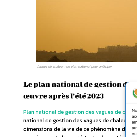
Vagues de chaleur : un plan national pour anticiper
Le plan national de gestion des 
œuvre après l’été 2023
Plan national de gestion des vagues de chale
No
ac
national de gestion des vagues de chaleur est 
am
dimensions de la vie de ce phénomène dont l’
au
ou