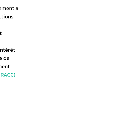
nement a
ctions
t
t
intérêt
e de
ment
(TRACC)