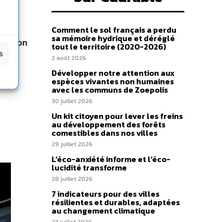
s de
 dès
nt de
Comment le sol français a perdu
sa mémoire hydrique et déréglé
pération
tout le territoire (2020-2026)
s
 La
2 août 2026
Développer notre attention aux
espèces vivantes non humaines
avec les communs de Zoepolis
30 juillet 2026
Un kit citoyen pour lever les freins
au développement des forêts
comestibles dans nos villes
29 juillet 2026
L’éco-anxiété informe et l’éco-
lucidité transforme
28 juillet 2026
7 indicateurs pour des villes
résilientes et durables, adaptées
au changement climatique