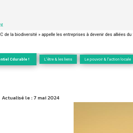
nt
 français a perdu sa mémoire hydrique et déréglé tout le territoire 
ntiel Cdurable !
L'être & les liens
Le pouvoir & l'action locale
Actualisé le :
7 mai 2024