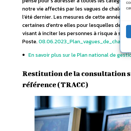
pensé pour s’adresser à toutes les catégorie
co
notre vie affectés par les vagues de chaleur.
ca
l’été dernier. Les mesures de cette année se
certaines d’entre elles pour lesquelles des pis
visant à inciter les personnes à risque à s’i
Poste.
08.06.2023_Plan_vagues_de_chaleur
En savoir plus sur le Plan national de gest
Restitution de la consultation 
référence (TRACC)