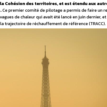
 la Cohésion des territoires, et est étendu aux autr
.
Ce premier comité de pilotage a permis de faire un r
agues de chaleur qui avait été lancé en juin dernier, et
r la trajectoire de réchauffement de référence (TRACC).