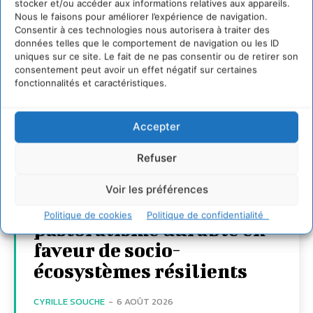
stocker et/ou accéder aux informations relatives aux appareils.
Nous le faisons pour améliorer l’expérience de navigation.
Consentir à ces technologies nous autorisera à traiter des
données telles que le comportement de navigation ou les ID
uniques sur ce site. Le fait de ne pas consentir ou de retirer son
consentement peut avoir un effet négatif sur certaines
fonctionnalités et caractéristiques.
Accepter
Refuser
Voir les préférences
Soutenir un
Politique de cookies
Politique de confidentialité
pastoralisme durable en
faveur de socio-
écosystèmes résilients
CYRILLE SOUCHE
-
6 AOÛT 2026