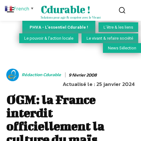
Cdurable !
French
▼
Solutions pour agir & coopérer avec le Vivant
PHVA - L'essentiel Cdurable !
L'être & les liens
Le pouvoir & l'action locale
Le vivant & refaire société
News Sélection
Rédaction Cdurable
9 février 2008
Actualisé le :
25 janvier 2024
OGM: la France
interdit
officiellement la
culture du maïs