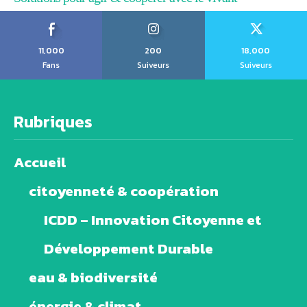
11,000
200
18,000
Fans
Suiveurs
Suiveurs
Rubriques
Accueil
citoyenneté & coopération
ICDD – Innovation Citoyenne et
Développement Durable
eau & biodiversité
énergie & climat