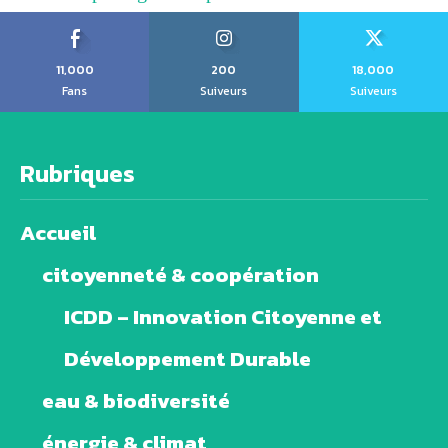
11,000
200
18,000
Fans
Suiveurs
Suiveurs
Rubriques
Accueil
citoyenneté & coopération
ICDD – Innovation Citoyenne et
Développement Durable
eau & biodiversité
énergie & climat