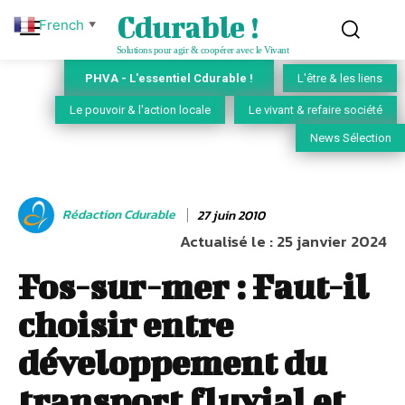
Cdurable !
French
▼
Solutions pour agir & coopérer avec le Vivant
PHVA - L'essentiel Cdurable !
L'être & les liens
Le pouvoir & l'action locale
Le vivant & refaire société
News Sélection
Rédaction Cdurable
27 juin 2010
Actualisé le :
25 janvier 2024
Fos-sur-mer : Faut-il
choisir entre
développement du
transport fluvial et