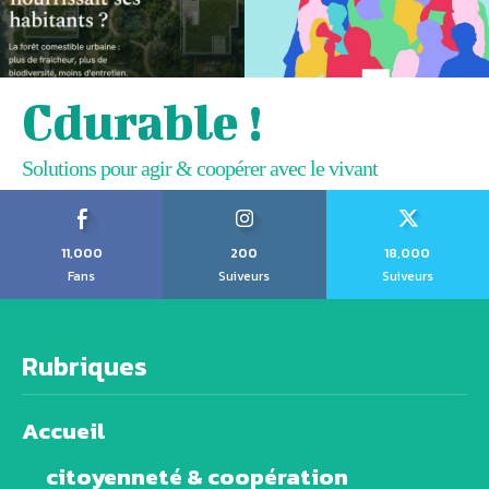
Cdurable !
Solutions pour agir & coopérer avec le vivant
11,000
200
18,000
Fans
Suiveurs
Suiveurs
Rubriques
Accueil
citoyenneté & coopération