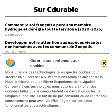
Sur Cdurable
Comment le sol français a perdu sa mémoire
hydrique et déréglé tout le territoire (2020-2026)
2 août 2026
Développer notre attention aux espèces vivantes
non humaines avec les communs de Zoepolis
30 juillet 2026
Un kit citoyen pour lever les freins au
Gérer le consentement aux
développement des forêts comestibles dans nos
cookies
villes
Nous utilisons des technologies telles que les cookies pour
29 juillet 2026
stocker et/ou accéder aux informations relatives aux appareils.
L’éco-anxiété informe et l’éco-lucidité transforme
Nous le faisons pour améliorer l’expérience de navigation.
Consentir à ces technologies nous autorisera à traiter des
28 juillet 2026
données telles que le comportement de navigation ou les ID
7 indicateurs pour des villes résilientes et durables,
uniques sur ce site. Le fait de ne pas consentir ou de retirer son
adaptées au changement climatique
consentement peut avoir un effet négatif sur certaines
27 juillet 2026
fonctionnalités et caractéristiques.