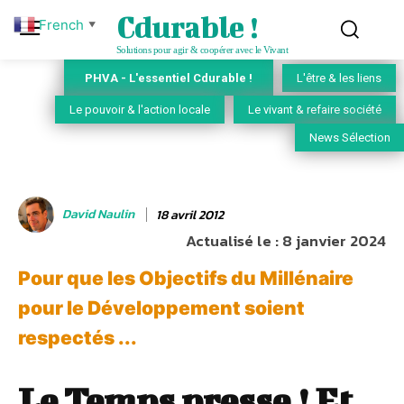
Cdurable !
French
▼
Solutions pour agir & coopérer avec le Vivant
PHVA - L'essentiel Cdurable !
L'être & les liens
Le pouvoir & l'action locale
Le vivant & refaire société
News Sélection
David Naulin
18 avril 2012
Actualisé le :
8 janvier 2024
Pour que les Objectifs du Millénaire
pour le Développement soient
respectés ...
Le Temps presse ! Et