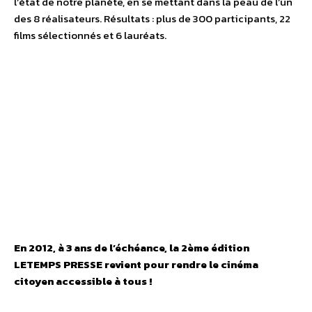
l’état de notre planète, en se mettant dans la peau de l’un
des 8 réalisateurs. Résultats : plus de 300 participants, 22
films sélectionnés et 6 lauréats.
En 2012, à 3 ans de l’échéance, la 2ème édition
LETEMPS PRESSE revient pour rendre le cinéma
citoyen accessible à tous !