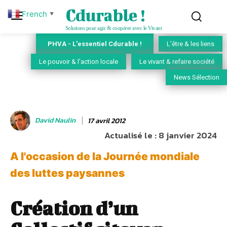
Cdurable !
French
▼
Solutions pour agir & coopérer avec le Vivant
PHVA - L'essentiel Cdurable !
L'être & les liens
Le pouvoir & l'action locale
Le vivant & refaire société
News Sélection
David Naulin
17 avril 2012
Actualisé le :
8 janvier 2024
A l'occasion de la Journée mondiale
des luttes paysannes
Création d’un