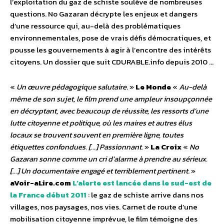
l’exploitation du gaz de schiste soulève de nombreuses
questions. No Gazaran décrypte les enjeux et dangers
d’une ressource qui, au-delà des problématiques
environnementales, pose de vrais défis démocratiques, et
pousse les gouvernements à agir à l’encontre des intérêts
citoyens. Un dossier que suit CDURABLE.info depuis 2010 …
«
Un œuvre pédagogique salutaire
. »
Le Monde
«
Au-delà
même de son sujet, le film prend une ampleur insoupçonnée
en décryptant, avec beaucoup de réussite, les ressorts d’une
lutte citoyenne et politique, où les maires et autres élus
locaux se trouvent souvent en première ligne, toutes
étiquettes confondues. […] Passionnant.
»
La Croix
«
No
Gazaran sonne comme un cri d’alarme à prendre au sérieux.
[…] Un documentaire engagé et terriblement pertinent
. »
aVoir-aLire.com
L’alerte est lancée dans le sud-est de
la France début 2011
: le gaz de schiste arrive dans nos
villages, nos paysages, nos vies. Carnet de route d’une
mobilisation citoyenne imprévue, le film témoigne des