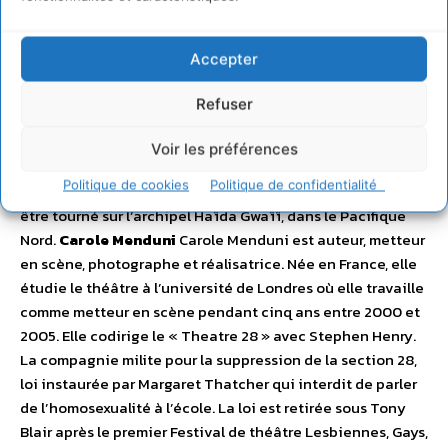
récompenses en Festivals, il est sorti en salles en 2005. En
2006, il est présenté à L’ONU pour débattre de la notion
Accepter
de génocide culturel. Parallèlement à son travail d’auteur
indépendant, elle fonde avec Jo Béranger le collectif des
Refuser
Brasseurs de Cages en 2000. Elle développe actuellement
un nouveau long métrage
Le sacrifice de K’iid K’iyaas
, une
Voir les préférences
fable environnementale mettant en scène les derniers
Politique de cookies
Politique de confidentialité
arbres monumentaux de l’hémisphère nord. Ce film doit
être tourné sur l’archipel Haïda Gwaïï, dans le Pacifique
Nord.
Carole Menduni
Carole Menduni est auteur, metteur
en scène, photographe et réalisatrice. Née en France, elle
étudie le théâtre à l’université de Londres où elle travaille
comme metteur en scène pendant cinq ans entre 2000 et
2005. Elle codirige le « Theatre 28 » avec Stephen Henry.
La compagnie milite pour la suppression de la section 28,
loi instaurée par Margaret Thatcher qui interdit de parler
de l’homosexualité à l’école. La loi est retirée sous Tony
Blair après le premier Festival de théâtre Lesbiennes, Gays,