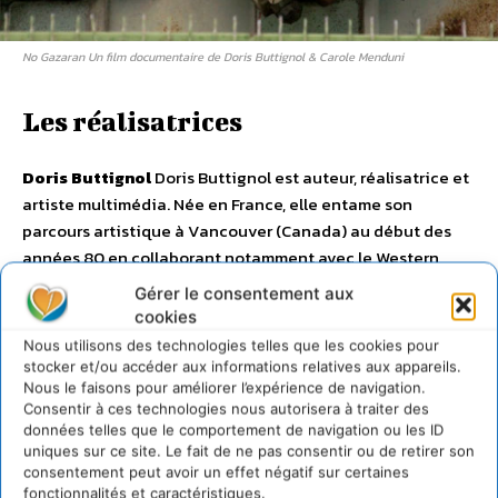
No Gazaran Un film documentaire de Doris Buttignol & Carole Menduni
Les réalisatrices
Doris Buttignol
Doris Buttignol est auteur, réalisatrice et
artiste multimédia. Née en France, elle entame son
parcours artistique à Vancouver (Canada) au début des
années 80 en collaborant notamment avec le Western
Front à des projets issus du mouvement Fluxus. Elle
Gérer le consentement aux
participe à des expérimentations liées à l’émergence des
cookies
nouvelles technologies comme la plissure du texte, un
Nous utilisons des technologies telles que les cookies pour
projet d’écriture télématique simultané initié par Roy
stocker et/ou accéder aux informations relatives aux appareils.
Ascott dans le cadre de l’exposition Electra pour le Musée
Nous le faisons pour améliorer l’expérience de navigation.
Consentir à ces technologies nous autorisera à traiter des
d’Art Moderne de Paris. Elle investit ensuite le champ du
données telles que le comportement de navigation ou les ID
cinéma documentaire en écrivant et réalisant une
uniques sur ce site. Le fait de ne pas consentir ou de retirer son
douzaine de films depuis 1990. Son premier long métrage
consentement peut avoir un effet négatif sur certaines
fonctionnalités et caractéristiques.
Voyages en mémoires indiennes
a reçu de nombreuses