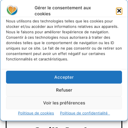
https://plus.google.com/+Myshopsolairecom/posts
Gérer le consentement aux
cookies
Nous utilisons des technologies telles que les cookies pour
stocker et/ou accéder aux informations relatives aux appareils.
http://www6.smartadserver.com/call/cliccommand/12
Nous le faisons pour améliorer l’expérience de navigation.
Consentir à ces technologies nous autorisera à traiter des
535449/[timestamp]?
données telles que le comportement de navigation ou les ID
uniques sur ce site. Le fait de ne pas consentir ou de retirer son
consentement peut avoir un effet négatif sur certaines
LAISSER UN COMMENTAIRE
fonctionnalités et caractéristiques.
CONNECTER POUR LAISSER UN COMMENTAIRE
Accepter
Refuser
Voir les préférences
Politique de cookies
Politique de confidentialité