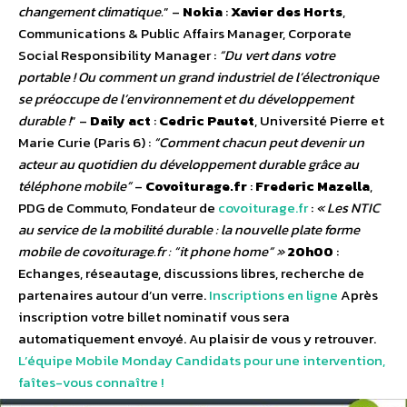
changement climatique.
” –
Nokia
:
Xavier des Horts
,
Communications & Public Affairs Manager, Corporate
Social Responsibility Manager :
“Du vert dans votre
portable ! Ou comment un grand industriel de l’électronique
se préoccupe de l’environnement et du développement
durable !
” –
Daily act
:
Cedric Pautet
, Université Pierre et
Marie Curie (Paris 6) :
“Comment chacun peut devenir un
acteur au quotidien du développement durable grâce au
téléphone mobile”
–
Covoiturage.fr
:
Frederic Mazella
,
PDG de Commuto, Fondateur de
covoiturage.fr
:
« Les NTIC
au service de la mobilité durable : la nouvelle plate forme
mobile de covoiturage.fr : “it phone home” »
20h00
:
Echanges, réseautage, discussions libres, recherche de
partenaires autour d’un verre.
Inscriptions en ligne
Après
inscription votre billet nominatif vous sera
automatiquement envoyé. Au plaisir de vous y retrouver.
L’équipe Mobile Monday
Candidats pour une intervention,
faîtes-vous connaître !