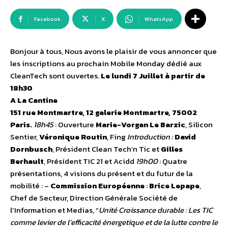
Facebook
X
WhatsApp
Bonjour à tous, Nous avons le plaisir de vous annoncer que
les inscriptions au prochain Mobile Monday dédié aux
CleanTech sont ouvertes.
Le lundi 7 Juillet à partir de
18h30
A La Cantine
151 rue Montmartre, 12 galerie Montmartre, 75002
Paris.
18h45
: Ouverture
Marie-Vorgan Le Barzic
, Silicon
Sentier,
Véronique Routin
, Fing
Introduction
:
David
Dornbusch
, Président Clean Tech’n Tic et
Gilles
Berhault
, Président TIC 21 et Acidd
19h00
: Quatre
présentations, 4 visions du présent et du futur de la
mobilité : –
Commission Européenne
:
Brice Lepape
,
Chef de Secteur, Direction Générale Société de
l’Information et Medias, “
Unité Croissance durable : Les TIC
comme levier de l’efficacité énergetique et de la lutte contre le