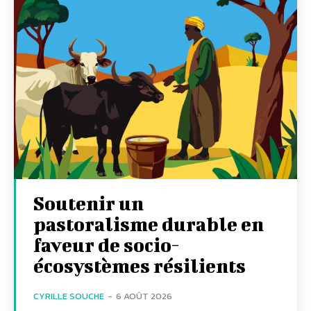
Soutenir un
pastoralisme durable en
faveur de socio-
écosystèmes résilients
CYRILLE SOUCHE
-
6 AOÛT 2026