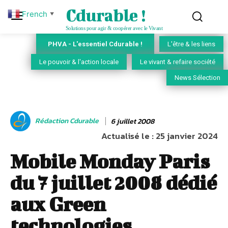
Cdurable !
French
▼
Solutions pour agir & coopérer avec le Vivant
PHVA - L'essentiel Cdurable !
L'être & les liens
Le pouvoir & l'action locale
Le vivant & refaire société
News Sélection
Rédaction Cdurable
6 juillet 2008
Actualisé le :
25 janvier 2024
Mobile Monday Paris
du 7 juillet 2008 dédié
aux Green
technologies