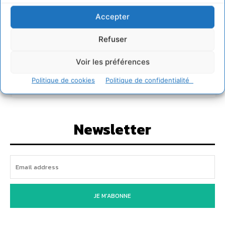
6 août 2026
Accepter
S’inspirer de l’arbre pour un modèle
économique régénératif du vivant …
Refuser
5 août 2026
IPBES : le « GIEC de la biodiversité » appelle les
Voir les préférences
entreprises à devenir des alliées du vivant
4 août 2026
Politique de cookies
Politique de confidentialité
Newsletter
JE M'ABONNE