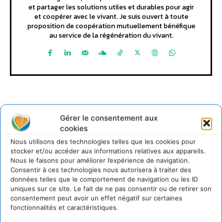
et partager les solutions utiles et durables pour agir
et coopérer avec le vivant. Je suis ouvert à toute
proposition de coopération mutuellement bénéfique
au service de la régénération du vivant.
Gérer le consentement aux
cookies
Lire aussi
Nous utilisons des technologies telles que les cookies pour
stocker et/ou accéder aux informations relatives aux appareils.
Nous le faisons pour améliorer l’expérience de navigation.
Transformer les territoires par le dialogue et la
Consentir à ces technologies nous autorisera à traiter des
coopération avec un Commun
données telles que le comportement de navigation ou les ID
d’Accompagnement des Transitions
uniques sur ce site. Le fait de ne pas consentir ou de retirer son
7 août 2026
consentement peut avoir un effet négatif sur certaines
fonctionnalités et caractéristiques.
Soutenir un pastoralisme durable en faveur de
socio-écosystèmes résilients