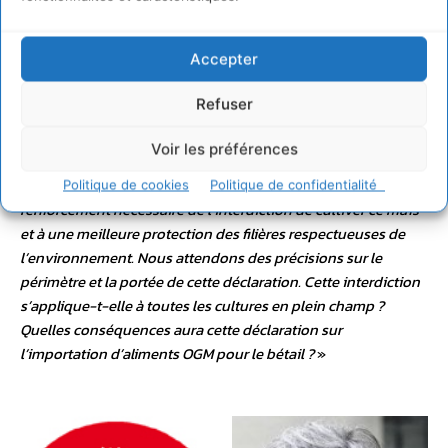
Foll se déclare contre les OGM sur LCI
Bruno Genty,
président de France Nature Environnement : «
Nous
Accepter
sommes très satisfaits d’apprendre que le ministre de
l’agriculture se prononce en faveur d’une interdiction des
Refuser
OGM. Cette déclaration intervient à point nommé juste après
la décision du Conseil d’Etat , datant de la semaine dernière,
Voir les préférences
qui a confirmé l’interdiction de cultiver le maïs MON810. Nous
espérons que cette déclaration est un préambule au
Politique de cookies
Politique de confidentialité
renforcement nécessaire de l’interdiction de cultiver ce maïs
et à une meilleure protection des filières respectueuses de
l’environnement. Nous attendons des précisions sur le
périmètre et la portée de cette déclaration. Cette interdiction
s’applique-t-elle à toutes les cultures en plein champ ?
Quelles conséquences aura cette déclaration sur
l’importation d’aliments OGM pour le bétail ?
»