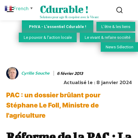
Cdurable !
French
▼
Solutions pour agir & coopérer avec le Vivant
PHVA - L'essentiel Cdurable !
L'être & les liens
Le pouvoir & l'action locale
Le vivant & refaire société
News Sélection
Cyrille Souche
6 février 2013
Actualisé le :
8 janvier 2024
PAC : un dossier brûlant pour
Stéphane Le Foll, Ministre de
l'agriculture
Réforme de la PAC : La