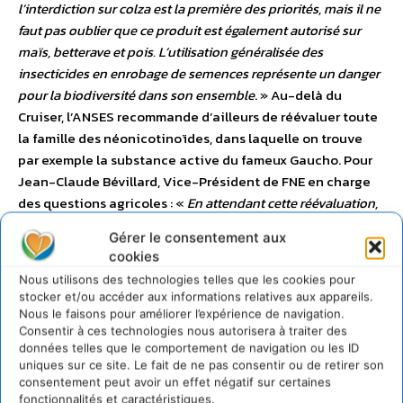
l’interdiction sur colza est la première des priorités, mais il ne
faut pas oublier que ce produit est également autorisé sur
maïs, betterave et pois. L’utilisation généralisée des
insecticides en enrobage de semences représente un danger
pour la biodiversité dans son ensemble
. » Au-delà du
Cruiser, l’ANSES recommande d’ailleurs de réévaluer toute
la famille des néonicotinoïdes, dans laquelle on trouve
par exemple la substance active du fameux Gaucho. Pour
Jean-Claude Bévillard, Vice-Président de FNE en charge
des questions agricoles : «
En attendant cette réévaluation,
fondamentale, nous recommandons d’appliquer le principe
Gérer le consentement aux
de précaution et d’interdire tous les pesticides à base de
cookies
néonicotinoïdes, qui sont dangereux pour les abeilles. La
Nous utilisons des technologies telles que les cookies pour
survie de 80% des espèces végétales dépend directement de
stocker et/ou accéder aux informations relatives aux appareils.
la pollinisation par les insectes. L’enjeu est trop important
Nous le faisons pour améliorer l’expérience de navigation.
pour prendre le risque d’autoriser des produits soupçonnés
Consentir à ces technologies nous autorisera à traiter des
données telles que le comportement de navigation ou les ID
de contribuer à leur mortalité
. »
FNE rappelle par ailleurs
uniques sur ce site. Le fait de ne pas consentir ou de retirer son
l’objectif que la France s’est fixé à l’horizon 2018 de
consentement peut avoir un effet négatif sur certaines
réduire de moitié l’usage de pesticides.
–
Stéphane Le
fonctionnalités et caractéristiques.