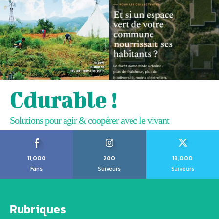
Cdurable !
Solutions pour agir & coopérer avec le vivant
11,000
200
18,000
Fans
Suiveurs
Suiveurs
Rubriques