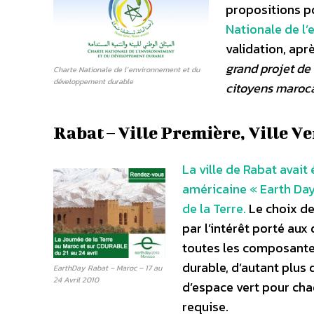
propositions po
Nationale de l
validation, apr
grand projet de 
Charte Nationale de l’environnement et du
développement durable
citoyens maroca
Rabat – Ville Première, Ville Ve
La ville de Rabat avait
américaine « Earth Day
de la Terre.
Le choix de 
par l’intérêt porté au
toutes les composante
durable, d’autant plus
EarthDay Rabat – Maroc – 17 au
24 Avril 2010
d’espace vert pour cha
requise.