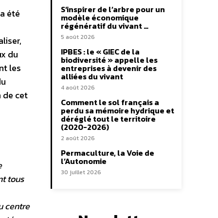
S’inspirer de l’arbre pour un
 a été
modèle économique
régénératif du vivant …
5 août 2026
liser,
IPBES : le « GIEC de la
ux du
biodiversité » appelle les
nt les
entreprises à devenir des
alliées du vivant
du
4 août 2026
 de cet
Comment le sol français a
perdu sa mémoire hydrique et
déréglé tout le territoire
(2020-2026)
2 août 2026
Permaculture, la Voie de
l’Autonomie
e
30 juillet 2026
nt tous
u centre