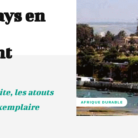
ays en
nt
ite, les atouts
AFRIQUE DURABLE
xemplaire