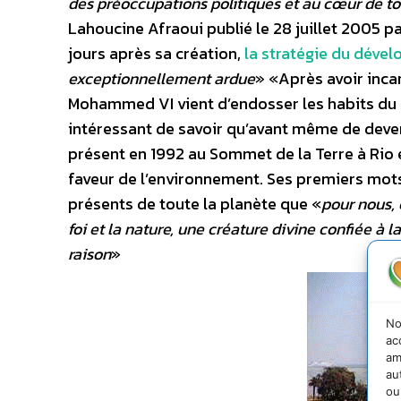
des préoccupations politiques et au cœur de t
Lahoucine Afraoui publié le 28 juillet 2005 
jours après sa création,
la stratégie du déve
exceptionnellement ardue
» «Après avoir incar
Mohammed VI vient d’endosser les habits du ro
intéressant de savoir qu’avant même de deveni
présent en 1992 au Sommet de la Terre à Rio 
faveur de l’environnement. Ses premiers mots
présents de toute la planète que «
pour nous, 
foi et la nature, une créature divine confiée à
raison
»
No
ac
am
au
ou