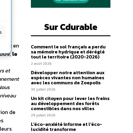
Sur Cdurable
s
sburg en
Comment le sol français a perdu
sa mémoire hydrique et déréglé
 2009,
le
tout le territoire (2020-2026)
2 août 2026
rs et
Développer notre attention aux
espèces vivantes non humaines
onnement
avec les communs de Zoepolis
 Nous
30 juillet 2026
u niveau
Un kit citoyen pour lever les freins
au développement des forêts
comestibles dans nos villes
sion de
29 juillet 2026
es
L’éco-anxiété informe et l’éco-
leurs
lucidité transforme