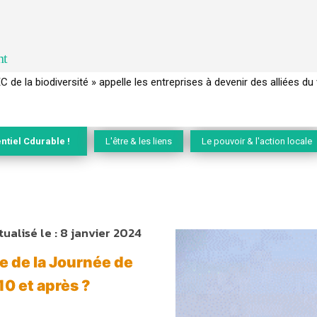
nt
 français a perdu sa mémoire hydrique et déréglé tout le territoire 
ntiel Cdurable !
L'être & les liens
Le pouvoir & l'action locale
tualisé le :
8 janvier 2024
e de la Journée de
10 et après ?