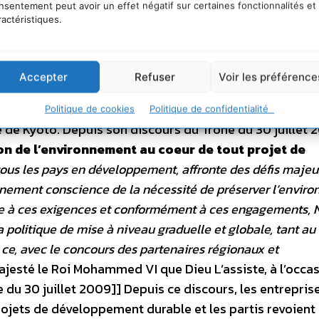
nsentement peut avoir un effet négatif sur certaines fonctionnalités et
ractéristiques.
Accepter
Refuser
Voir les préférence
met mondial sur le développement durable à Johanne
Politique de cookies
Politique de confidentialité
le de Kyoto. Depuis son discours du Trône du 30 juillet
n de l’environnement au coeur de tout projet de
 tous les pays en développement, affronte des défis majeu
nement conscience de la nécessité de préserver l’envir
ace à ces exigences et conformément à ces engagements,
la politique de mise à niveau graduelle et globale, tant a
 ce, avec le concours des partenaires régionaux et
jesté le Roi Mohammed VI que Dieu L’assiste, à l’occa
ne du 30 juillet 2009]]
Depuis ce discours, les entrepris
ojets de développement durable et les partis revoient 