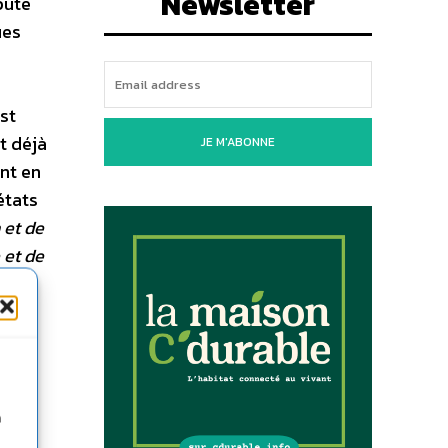
Newsletter
puté
ues
st
t déjà
JE M'ABONNE
nt en
états
 et de
 et de
n