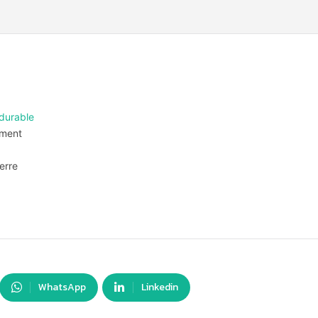
durable
ement
erre
WhatsApp
Linkedin