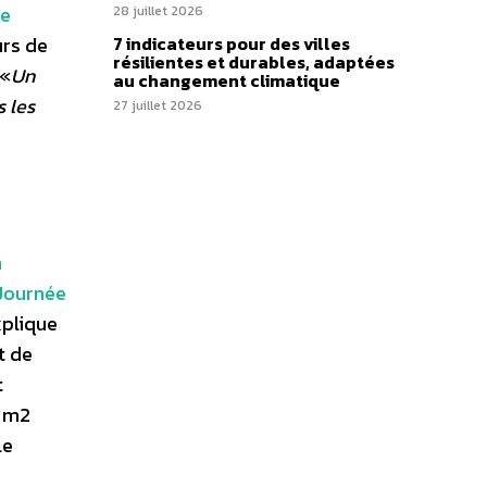
te
28 juillet 2026
urs de
7 indicateurs pour des villes
résilientes et durables, adaptées
 «
Un
au changement climatique
s les
27 juillet 2026
n
 Journée
xplique
t de
t
0 m2
le