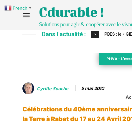
Cdurable !
French
▼
Solutions pour agir & coopérer avec le viva
Dans l'actualité :
Comment le sol
>
PHVA - L'esse
5 mai 2010
Cyrille Souche
Ac
Célébrations du 40ème anniversair
la Terre à Rabat du 17 au 24 Avril 20