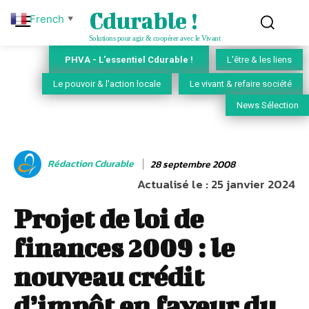
Cdurable !
French
▼
Solutions pour agir & coopérer avec le Vivant
PHVA - L'essentiel Cdurable !
L'être & les liens
Le pouvoir & l'action locale
Le vivant & refaire société
News Sélection
Rédaction Cdurable
28 septembre 2008
Actualisé le :
25 janvier 2024
Projet de loi de
finances 2009 : le
nouveau crédit
d’impôt en faveur du