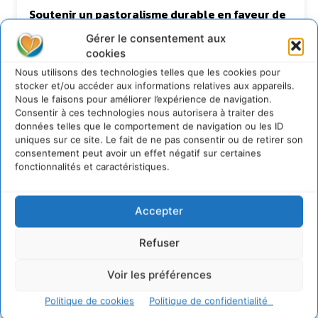
Soutenir un pastoralisme durable en faveur de
socio-écosystèmes résilients
Gérer le consentement aux
6 août 2026
cookies
S’inspirer de l’arbre pour un modèle
Nous utilisons des technologies telles que les cookies pour
économique régénératif du vivant …
stocker et/ou accéder aux informations relatives aux appareils.
5 août 2026
Nous le faisons pour améliorer l’expérience de navigation.
IPBES : le « GIEC de la biodiversité » appelle les
Consentir à ces technologies nous autorisera à traiter des
entreprises à devenir des alliées du vivant
données telles que le comportement de navigation ou les ID
uniques sur ce site. Le fait de ne pas consentir ou de retirer son
4 août 2026
consentement peut avoir un effet négatif sur certaines
fonctionnalités et caractéristiques.
Newsletter
Accepter
Refuser
Voir les préférences
Politique de cookies
Politique de confidentialité
JE M'ABONNE