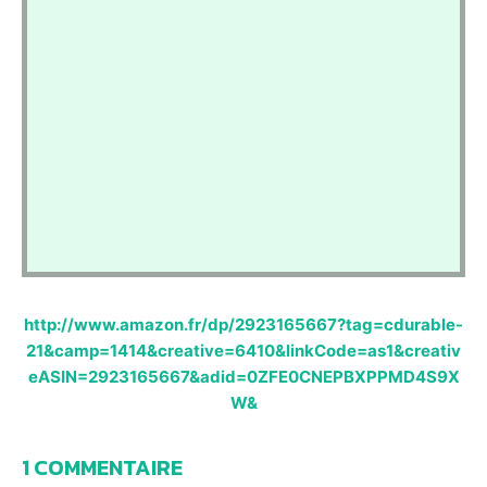
http://www.amazon.fr/dp/2923165667?tag=cdurable-
21&camp=1414&creative=6410&linkCode=as1&creativ
eASIN=2923165667&adid=0ZFE0CNEPBXPPMD4S9X
W&
1 COMMENTAIRE