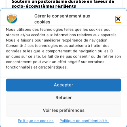
Soutenir un pastoralisme durable en faveur de
socio-écosystèmes résilients
6 août 2026
Gérer le consentement aux
S’inspirer de l’arbre pour un modèle
cookies
économique régénératif du vivant …
Nous utilisons des technologies telles que les cookies pour
5 août 2026
stocker et/ou accéder aux informations relatives aux appareils.
IPBES : le « GIEC de la biodiversité » appelle les
Nous le faisons pour améliorer l’expérience de navigation.
entreprises à devenir des alliées du vivant
Consentir à ces technologies nous autorisera à traiter des
données telles que le comportement de navigation ou les ID
4 août 2026
uniques sur ce site. Le fait de ne pas consentir ou de retirer son
consentement peut avoir un effet négatif sur certaines
fonctionnalités et caractéristiques.
Newsletter
Accepter
Refuser
Voir les préférences
JE M'ABONNE
Politique de cookies
Politique de confidentialité