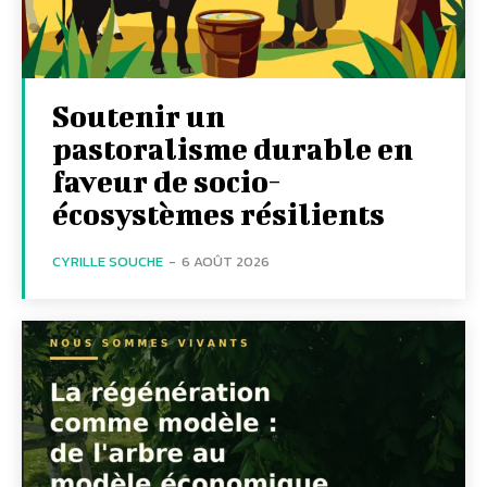
Soutenir un
pastoralisme durable en
faveur de socio-
écosystèmes résilients
CYRILLE SOUCHE
-
6 AOÛT 2026