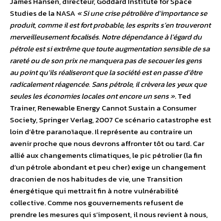
James Hansen, directeur, Goddard Institute for Space
Studies de la NASA
« Si une crise pétrolière d’importance se
produit, comme il est fort probable, les esprits s’en trouveront
merveilleusement focalisés. Notre dépendance à l’égard du
pétrole est si extrême que toute augmentation sensible de sa
rareté ou de son prix ne manquera pas de secouer les gens
au point qu’ils réaliseront que la société est en passe d’être
radicalement réagencée. Sans pétrole, il crèvera les yeux que
seules les économies locales ont encore un sens »
. Ted
Trainer, Renewable Energy Cannot Sustain a Consumer
Society, Springer Verlag, 2007 Ce scénario catastrophe est
loin d’être paranoïaque. Il représente au contraire un
avenir proche que nous devrons affronter tôt ou tard. Car
allié aux changements climatiques, le pic pétrolier (la fin
d’un pétrole abondant et peu cher) exige un changement
draconien de nos habitudes de vie, une Transition
énergétique qui mettrait fin à notre vulnérabilité
collective. Comme nos gouvernements refusent de
prendre les mesures qui s’imposent, il nous revient à nous,