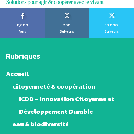
Solutions pour agir & coopérer avec le vivant
11,000
200
18,000
Fans
Suiveurs
Suiveurs
Rubriques
Accueil
citoyenneté & coopération
ICDD – Innovation Citoyenne et
Développement Durable
eau & biodiversité