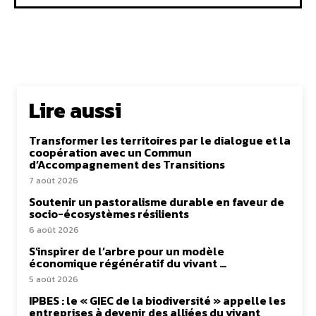
Lire aussi
Transformer les territoires par le dialogue et la
coopération avec un Commun
d’Accompagnement des Transitions
7 août 2026
Soutenir un pastoralisme durable en faveur de
socio-écosystèmes résilients
6 août 2026
S’inspirer de l’arbre pour un modèle
économique régénératif du vivant …
5 août 2026
IPBES : le « GIEC de la biodiversité » appelle les
entreprises à devenir des alliées du vivant