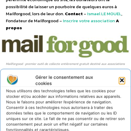
possibilité de laisser un pourboire de quelques euros à
Mailforgood, lors de leur don.
Contact
–
Ismael LE MOUEL
,
Fondateur de Mailforgood –
Inscrire votre association
A
propos
Mailforgood : premier outil de collecte entièrement gratuit destiné aux associations
Mailforgood a été lancé en 2010 par Ismaël Le Mouël (27
Gérer le consentement aux
cookies
ans, diplômé de Polytechnique et HEC) et Bruno Humbert
(54 ans, fondateur d’Equitel). Actuellement 40
Nous utilisons des technologies telles que les cookies pour
stocker et/ou accéder aux informations relatives aux appareils.
associations bénéficient du service Mailforgood (Action
Nous le faisons pour améliorer l’expérience de navigation.
contre la Faim, Le Rire Médecin, Noé Conservation, Planète
Consentir à ces technologies nous autorisera à traiter des
Urgence, A Chacun Son Everest!, Les Toiles Enchantées…).
données telles que le comportement de navigation ou les ID
Mailforgood est depuis deux ans l’organisateur français du
uniques sur ce site. Le fait de ne pas consentir ou de retirer son
consentement peut avoir un effet négatif sur certaines
Social Good Day, un évènement à la croisée de
fonctionnalités et caractéristiques.