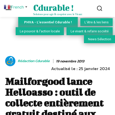
Cdurable !
French
▼
Solutions pour agir & coopérer avec le Vivant
PHVA - L'essentiel Cdurable !
L'être & les liens
Le pouvoir & l'action locale
Le vivant & refaire société
News Sélection
Rédaction Cdurable
19 novembre 2013
Actualisé le :
25 janvier 2024
Mailforgood lance
Helloasso : outil de
collecte entièrement
gratuit destiné aux