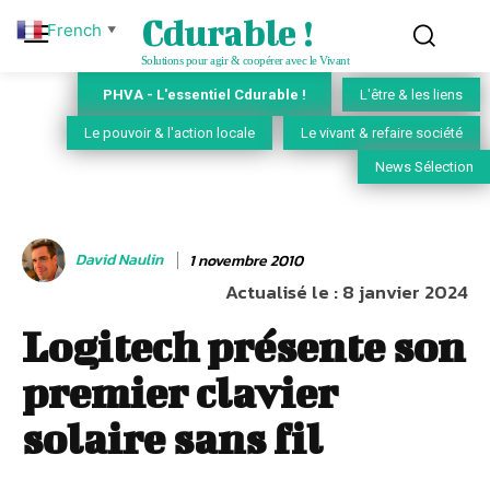
Cdurable !
French
▼
Solutions pour agir & coopérer avec le Vivant
PHVA - L'essentiel Cdurable !
L'être & les liens
Le pouvoir & l'action locale
Le vivant & refaire société
News Sélection
David Naulin
1 novembre 2010
Actualisé le :
8 janvier 2024
Logitech présente son
premier clavier
solaire sans fil