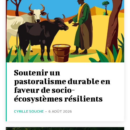
Soutenir un
pastoralisme durable en
faveur de socio-
écosystèmes résilients
CYRILLE SOUCHE
-
6 AOÛT 2026