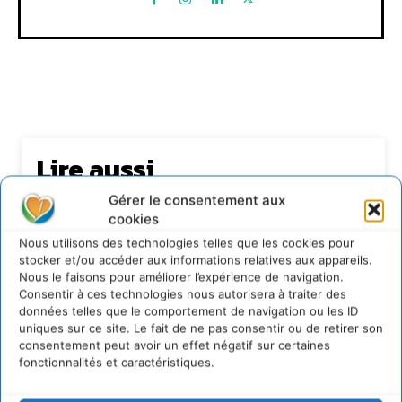
Lire aussi
Gérer le consentement aux
Transformer les territoires par le dialogue et la
cookies
coopération avec un Commun
d’Accompagnement des Transitions
Nous utilisons des technologies telles que les cookies pour
7 août 2026
stocker et/ou accéder aux informations relatives aux appareils.
Nous le faisons pour améliorer l’expérience de navigation.
Soutenir un pastoralisme durable en faveur de
Consentir à ces technologies nous autorisera à traiter des
socio-écosystèmes résilients
données telles que le comportement de navigation ou les ID
6 août 2026
uniques sur ce site. Le fait de ne pas consentir ou de retirer son
consentement peut avoir un effet négatif sur certaines
S’inspirer de l’arbre pour un modèle
économique régénératif du vivant …
fonctionnalités et caractéristiques.
5 août 2026