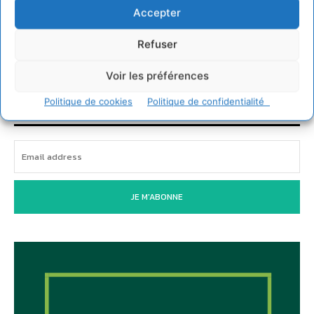
IPBES : le « GIEC de la biodiversité » appelle les
Accepter
entreprises à devenir des alliées du vivant
4 août 2026
Refuser
Voir les préférences
Newsletter
Politique de cookies
Politique de confidentialité
JE M'ABONNE