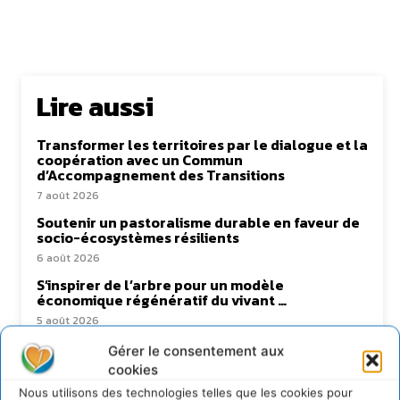
Lire aussi
Transformer les territoires par le dialogue et la
coopération avec un Commun
d’Accompagnement des Transitions
7 août 2026
Soutenir un pastoralisme durable en faveur de
socio-écosystèmes résilients
6 août 2026
S’inspirer de l’arbre pour un modèle
économique régénératif du vivant …
5 août 2026
IPBES : le « GIEC de la biodiversité » appelle les
Gérer le consentement aux
entreprises à devenir des alliées du vivant
cookies
4 août 2026
Nous utilisons des technologies telles que les cookies pour