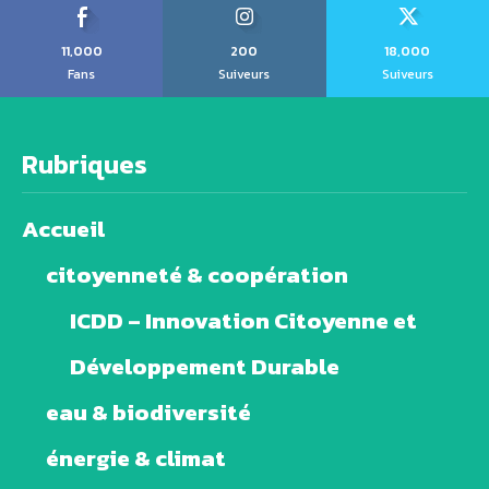
11,000
200
18,000
Fans
Suiveurs
Suiveurs
Rubriques
Accueil
citoyenneté & coopération
ICDD – Innovation Citoyenne et
Développement Durable
eau & biodiversité
énergie & climat