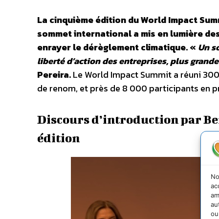
La cinquième édition du World Impact Summ
sommet international a mis en lumière de
enrayer le dérèglement climatique. «
Un so
liberté d’action des entreprises, plus grande
Pereira.
Le World Impact Summit a réuni 300 
de renom, et près de 8 000 participants en pr
Discours d’introduction par B
édition
No
ac
am
au
ou