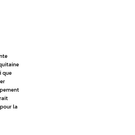
ente
quitaine
i que
ter
oppement
rait
 pour la