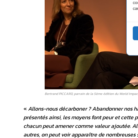
co
ca
Bertrand PICCARD, parrain de la 5ème édition du World Impa
«
Allons-nous décarboner ? Abandonner nos habi
présentés ainsi, les moyens font peur et cette pe
chacun peut amener comme valeur ajoutée. Alor
autres, on peut voir apparaître de nombreuses s