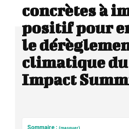
concrètes à i
positif pour 
le dérèglemen
climatique d
Impact Summi
Sommaire :
(masquer)