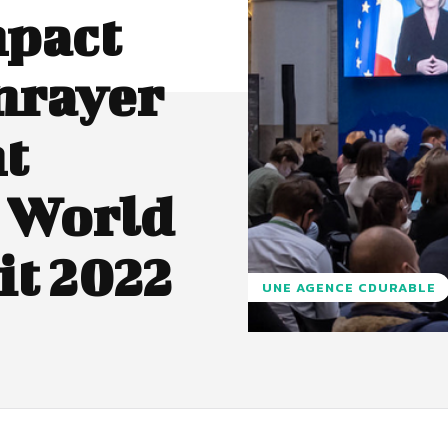
mpact
enrayer
t
u World
t 2022
UNE AGENCE CDURABLE