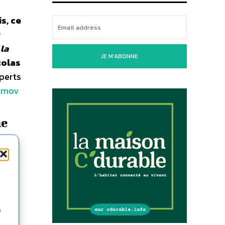
s, ce
r
 la
JE M'ABONNE
colas
perts
.mov
me
n