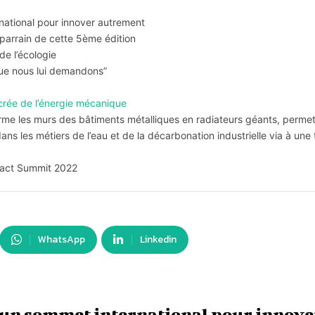
ational pour innover autrement
parrain de cette 5ème édition
de l’écologie
que nous lui demandons”
crée de l’énergie mécanique
forme les murs des bâtiments métalliques en radiateurs géants, perme
ns les métiers de l’eau et de la décarbonation industrielle via à un
pact Summit 2022
WhatsApp
Linkedin
un sommet international pour innove