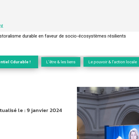
nt
l’arbre pour un modèle économique régénératif du vivant …
ntiel Cdurable !
L'être & les liens
Le pouvoir & l'action locale
tualisé le :
9 janvier 2024