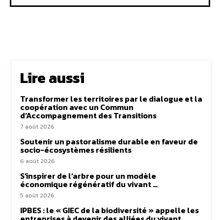
Lire aussi
Transformer les territoires par le dialogue et la
coopération avec un Commun
d’Accompagnement des Transitions
7 août 2026
Soutenir un pastoralisme durable en faveur de
socio-écosystèmes résilients
6 août 2026
S’inspirer de l’arbre pour un modèle
économique régénératif du vivant …
5 août 2026
IPBES : le « GIEC de la biodiversité » appelle les
entreprises à devenir des alliées du vivant