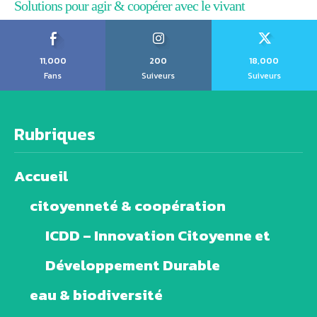
Solutions pour agir & coopérer avec le vivant
11,000
200
18,000
Fans
Suiveurs
Suiveurs
Rubriques
Accueil
citoyenneté & coopération
ICDD – Innovation Citoyenne et
Développement Durable
eau & biodiversité