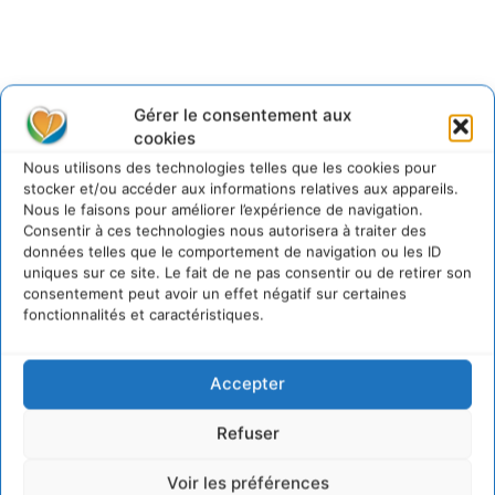
Gérer le consentement aux
Lire aussi
cookies
Nous utilisons des technologies telles que les cookies pour
Soutenir un pastoralisme durable en faveur de
stocker et/ou accéder aux informations relatives aux appareils.
socio-écosystèmes résilients
Nous le faisons pour améliorer l’expérience de navigation.
6 août 2026
Consentir à ces technologies nous autorisera à traiter des
données telles que le comportement de navigation ou les ID
S’inspirer de l’arbre pour un modèle
économique régénératif du vivant …
uniques sur ce site. Le fait de ne pas consentir ou de retirer son
consentement peut avoir un effet négatif sur certaines
5 août 2026
fonctionnalités et caractéristiques.
IPBES : le « GIEC de la biodiversité » appelle les
entreprises à devenir des alliées du vivant
4 août 2026
Accepter
Comment le sol français a perdu sa mémoire
hydrique et déréglé tout le territoire (2020-
Refuser
2026)
2 août 2026
Voir les préférences