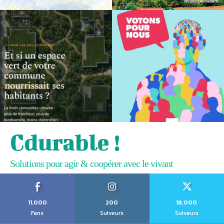
Cdurable !
Solutions pour agir & coopérer avec le vivant
11,000
200
18,000
Fans
Suiveurs
Suiveurs