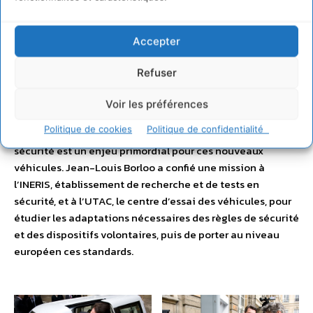
projets, doté de 50 M€, a donné lieu en juin au dépôt de 35
nouveaux dossiers : l’ADEME annoncera prochainement les
Accepter
projets sélectionnés. La loi sur les investissements
d’avenir prévoit une enveloppe de 750 M€ pour financer le
Refuser
développement de nouvelles technologies. Par ailleurs,
dans le cadre du Pacte automobile, 250 M€ de prêts
Voir les préférences
bonifiés ont été ouverts par l’Etat afin de favoriser
Politique de cookies
Politique de confidentialité
l’industrialisation des véhicules décarbonés. Enfin, la
sécurité est un enjeu primordial pour ces nouveaux
véhicules. Jean-Louis Borloo a confié une mission à
l’INERIS, établissement de recherche et de tests en
sécurité, et à l’UTAC, le centre d’essai des véhicules, pour
étudier les adaptations nécessaires des règles de sécurité
et des dispositifs volontaires, puis de porter au niveau
européen ces standards.