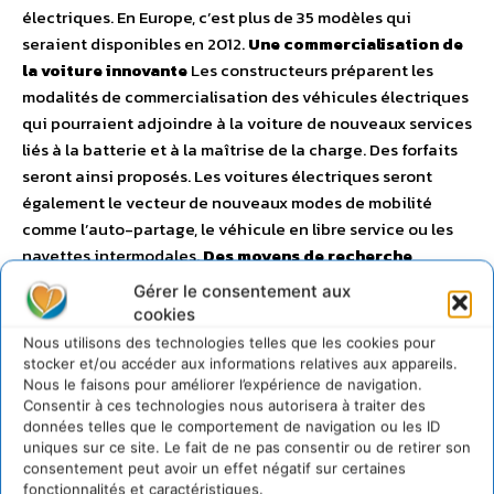
électriques. En Europe, c’est plus de 35 modèles qui
seraient disponibles en 2012.
Une commercialisation de
la voiture innovante
Les constructeurs préparent les
modalités de commercialisation des véhicules électriques
qui pourraient adjoindre à la voiture de nouveaux services
liés à la batterie et à la maîtrise de la charge. Des forfaits
seront ainsi proposés. Les voitures électriques seront
également le vecteur de nouveaux modes de mobilité
comme l’auto-partage, le véhicule en libre service ou les
navettes intermodales.
Des moyens de recherche
renforcés par le grand emprunt pour poursuivre le
Gérer le consentement aux
développement des véhicules en rupture
L’ADEME avait
cookies
lancé deux appels à projets sur le véhicule électrique : – le
Nous utilisons des technologies telles que les cookies pour
premier, lancé fin 2008, a permis de retenir 11 projets
stocker et/ou accéder aux informations relatives aux appareils.
innovants pour 56,9 M€ : – cinq projets de voitures
Nous le faisons pour améliorer l’expérience de navigation.
Consentir à ces technologies nous autorisera à traiter des
électriques en rupture ; – une expérimentation de flotte de
données telles que le comportement de navigation ou les ID
véhicules hybrides rechargeables ; – trois projets de bus
uniques sur ce site. Le fait de ne pas consentir ou de retirer son
électriques et véhicules lourds ; – deux projets de petits
consentement peut avoir un effet négatif sur certaines
fonctionnalités et caractéristiques.
véhicules urbains (quadricycles). – un second appel à