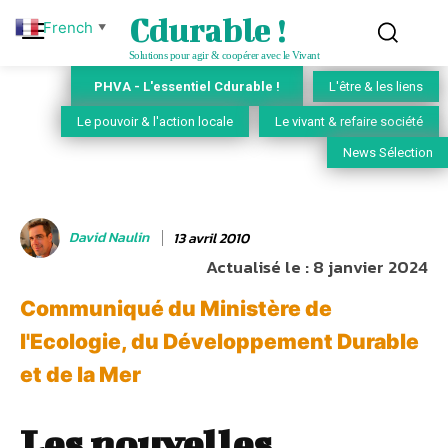
Cdurable !
French
▼
Solutions pour agir & coopérer avec le Vivant
PHVA - L'essentiel Cdurable !
L'être & les liens
Le pouvoir & l'action locale
Le vivant & refaire société
News Sélection
David Naulin
13 avril 2010
Actualisé le :
8 janvier 2024
Communiqué du Ministère de
l'Ecologie, du Développement Durable
et de la Mer
Les nouvelles