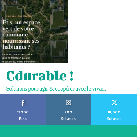
Cdurable !
Solutions pour agir & coopérer avec le vivant
11,000
200
18,000
Fans
Suiveurs
Suiveurs