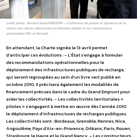
crédit photo : Bernard Suard/MEEDDM – Conférence de presse et signature de la
charte avec douze collectivités territoriales pilotes et les constructeurs
automobiles PSA et Renault.
En attendant, la Charte signée le 13 avril permet
d’anticiper ces évolutions : – L’État s’engage à formuler
des recommandations opérationnelles pour le
déploiement des infrastructures publiques de recharge,
qui seront regroupées au sein d’un livre vert publié en
octobre 2010. Il précisera également les modalités de
financement prévues dans le cadre du Grand Emprunt pour
aider les collectivités. – Les collectivités territoriales «
pilotes » s’engagent à mettre en œuvre dès l’année 2010
le déploiement d’infrastructures de recharges publiques.
Les collectivités sont : Bordeaux, Grenoble, Rennes, Nice,
Angoulême, Pays d’Aix-en-Provence, Orléans, Paris, Rouen,
Strasbourg, le Havre et le Grand Nancy. – Les constructeurs