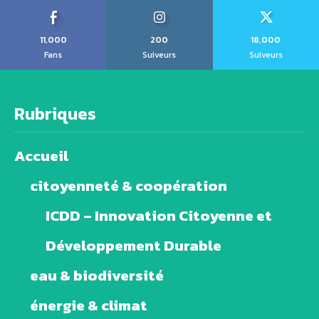
11,000
200
18,000
Fans
Suiveurs
Suiveurs
Rubriques
Accueil
citoyenneté & coopération
ICDD – Innovation Citoyenne et
Développement Durable
eau & biodiversité
énergie & climat