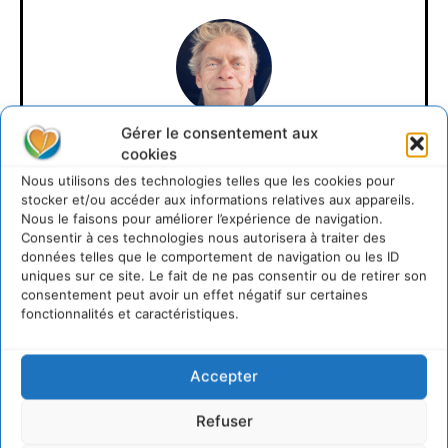
Gérer le consentement aux
Cyrille Souche
cookies
Nous utilisons des technologies telles que les cookies pour
https://cdurable.info
stocker et/ou accéder aux informations relatives aux appareils.
Directeur de la Publication Cdurable.info qui a eu 20
Nous le faisons pour améliorer l’expérience de navigation.
ans en 2025 ... L'occasion de supprimer la publicité et
Consentir à ces technologies nous autorisera à traiter des
d'un nouveau départ vers un webmedia participatif
données telles que le comportement de navigation ou les ID
d'intérêt général, avec pour raison d'être de recenser
uniques sur ce site. Le fait de ne pas consentir ou de retirer son
et partager les solutions utiles et durables pour agir
consentement peut avoir un effet négatif sur certaines
et coopérer avec le vivant. Je suis ouvert à toute
fonctionnalités et caractéristiques.
proposition de coopération mutuellement bénéfique
au service de la régénération du vivant.
Accepter
Refuser