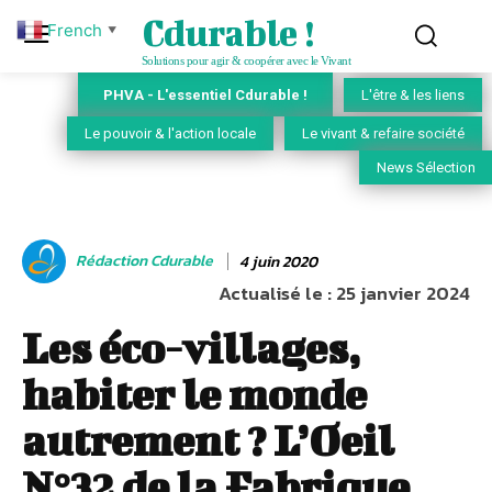
Cdurable !
French
▼
Solutions pour agir & coopérer avec le Vivant
PHVA - L'essentiel Cdurable !
L'être & les liens
Le pouvoir & l'action locale
Le vivant & refaire société
News Sélection
Rédaction Cdurable
4 juin 2020
Actualisé le :
25 janvier 2024
Les éco-villages,
habiter le monde
autrement ? L’Oeil
N°32 de la Fabrique