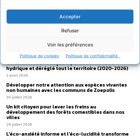
Accepter
Refuser
Sur Cdurable
Voir les préférences
Politique de cookies
Politique de confidentialité
Comment le sol français a perdu sa mémoire
hydrique et déréglé tout le territoire (2020-2026)
2 août 2026
Développer notre attention aux espèces vivantes
non humaines avec les communs de Zoepolis
30 juillet 2026
Un kit citoyen pour lever les freins au
développement des forêts comestibles dans nos
villes
29 juillet 2026
L’éco-anxiété informe et l’éco-lucidité transforme