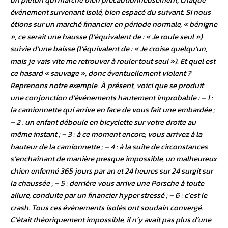
événement survenant isolé, bien espacé du suivant. Si nous
étions sur un marché financier en période normale, « bénigne
», ce serait une hausse (l’équivalent de : « Je roule seul »)
suivie d’une baisse (l’équivalent de : « Je croise quelqu’un,
mais je vais vite me retrouver à rouler tout seul »). Et quel est
ce hasard « sauvage », donc éventuellement violent ?
Reprenons notre exemple. À présent, voici que se produit
une conjonction d’événements hautement improbable : – 1 :
la camionnette qui arrive en face de vous fait une embardée ;
– 2 : un enfant déboule en bicyclette sur votre droite au
même instant ; – 3 : à ce moment encore, vous arrivez à la
hauteur de la camionnette ; – 4 : à la suite de circonstances
s’enchaînant de manière presque impossible, un malheureux
chien enfermé 365 jours par an et 24 heures sur 24 surgit sur
la chaussée ; – 5 : derrière vous arrive une Porsche à toute
allure, conduite par un financier hyper stressé ; – 6 : c’est le
crash. Tous ces événements isolés ont soudain convergé.
C’était théoriquement impossible, il n’y avait pas plus d’une