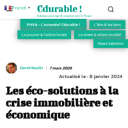
Cdurable !
French
▼
Solutions pour agir & coopérer avec le Vivant
PHVA - L'essentiel Cdurable !
L'être & les liens
Le pouvoir & l'action locale
Le vivant & refaire société
News Sélection
David Naulin
7 mars 2009
Actualisé le :
8 janvier 2024
Les éco-solutions à la
crise immobilière et
économique