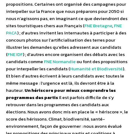
propositions. Certaines ont organisé des campagnes pour
interpeller sur la France que nous préparons pour 2050 si
nous n’agissons pas, en imaginant ce que deviendront des
sites touristiques chers aux Français (
FNE Bretagne
,
FNE
PACA
) ; d’autres invitent les internautes à participer à des
concours photos sur l’artificialisation des terres pour
illustrer les demandes qu’elles adressent aux candidats
(
FNE IDF
) ; d’autres encore organisent des débats avec les
candidats comme
FNE Normandie
ou font des propositions
pour interpeller les candidats (
Humanité et Biodiversité
).
Et bien d’autres écrivent à leurs candidats avec toutes le
même message : l’urgence est là, ils devront être à la
hauteur.
Un hériscore pour mieux comprendre les
programmes des partis
Il est parfois difficile de s’y
retrouver dans les programmes des candidats aux
élections. Nous avons donc mis en place le « hériscore », le
score des hérissons. Climat, biodiversité, santé-
environnement, façon de gouverner : nous avons évalué
les propositions des principaux partis et coalitions à