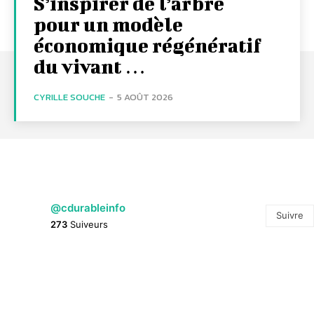
S’inspirer de l’arbre
pour un modèle
économique régénératif
du vivant …
CYRILLE SOUCHE
-
5 AOÛT 2026
@cdurableinfo
Suivre
273
Suiveurs