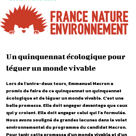
Un quinquennat écologique pour
léguer un monde vivable
Lors de l’entre-deux tours, Emmanuel Macron a
promis de faire de ce quinquennat un quinquennat
écologique et de léguer un monde vivable. C’est une
belle promesse. Elle doit engager davantage que ceux
qui y croient. Elle doit engager celui qui l’a formulée.
Nous avons souligné de grandes lacunes dans le volet
environnemental du programme du candidat Macron.
Pour tenir cette promesse d’un monde vivable et d’un