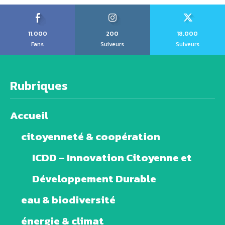
11,000
200
18,000
Fans
Suiveurs
Suiveurs
Rubriques
Accueil
citoyenneté & coopération
ICDD – Innovation Citoyenne et
Développement Durable
eau & biodiversité
énergie & climat