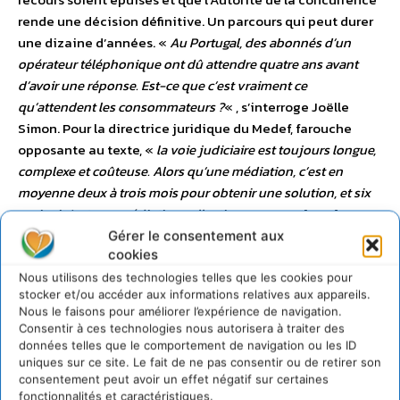
rende une décision définitive. Un parcours qui peut durer
une dizaine d’années. «
Au Portugal, des abonnés d’un
opérateur téléphonique ont dû attendre quatre ans avant
d’avoir une réponse. Est-ce que c’est vraiment ce
qu’attendent les consommateurs ?
« , s’interroge Joëlle
Simon. Pour la directrice juridique du Medef, farouche
opposante au texte, «
la voie judiciaire est toujours longue,
complexe et coûteuse. Alors qu’une médiation, c’est en
moyenne deux à trois mois pour obtenir une solution, et six
mois si c’est une médiation collective
« .
Le nombre de
poursuites de consommateurs va-t-il exploser ?
Au
Gérer le consentement aux
cookies
Medef, les entreprises se préparent depuis plusieurs mois
à ce type de procédure. Des outils ont été mis à
Nous utilisons des technologies telles que les cookies pour
stocker et/ou accéder aux informations relatives aux appareils.
disposition des entreprises pour prévenir d’éventuelles
Nous le faisons pour améliorer l’expérience de navigation.
actions de groupe. Il s’agit notamment de vérifier les
Consentir à ces technologies nous autorisera à traiter des
polices d’assurances ou les couvertures en cas de litige. Il
données telles que le comportement de navigation ou les ID
faut dire que l’exemple américain peut faire peur. Les
uniques sur ce site. Le fait de ne pas consentir ou de retirer son
consentement peut avoir un effet négatif sur certaines
cours fédérales des Etats-Unis ont traité l’an dernier
plus
fonctionnalités et caractéristiques.