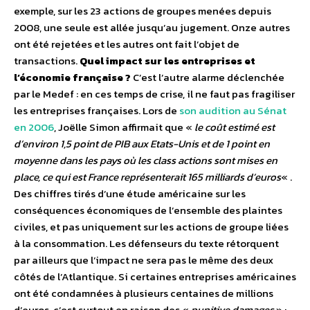
exemple, sur les 23 actions de groupes menées depuis
2008, une seule est allée jusqu’au jugement. Onze autres
ont été rejetées et les autres ont fait l’objet de
transactions.
Quel impact sur les entreprises et
l’économie française ?
C’est l’autre alarme déclenchée
par le Medef : en ces temps de crise, il ne faut pas fragiliser
les entreprises françaises. Lors de
son audition au Sénat
en 2006
, Joëlle Simon affirmait que «
le coût estimé est
d’environ 1,5 point de PIB aux Etats-Unis et de 1 point en
moyenne dans les pays où les class actions sont mises en
place, ce qui est France représenterait 165 milliards d’euros
« .
Des chiffres tirés d’une étude américaine sur les
conséquences économiques de l’ensemble des plaintes
civiles, et pas uniquement sur les actions de groupe liées
à la consommation. Les défenseurs du texte rétorquent
par ailleurs que l’impact ne sera pas le même des deux
côtés de l’Atlantique. Si certaines entreprises américaines
ont été condamnées à plusieurs centaines de millions
d’euros, c’est surtout en raison des «
punitive damages
» :