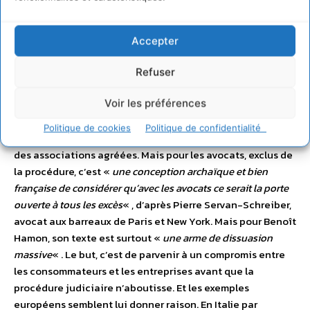
de 6.300 class actions
– un chiffre en constante
augmentation – et les amendes peuvent atteindre des
centaines de millions d’euros. Pour le gouvernement, il
Accepter
fallait éviter ce côté « business » de la class action. Voilà
pourquoi les associations de consommateurs sont au
Refuser
centre du dispositif. «
On mène déjà des actions en justice
Voir les préférences
depuis des années sous d’autres formes. Et je pense qu’on a
démontré que c’était à bon escient car les pratiques étaient
Politique de cookies
Politique de confidentialité
contestables
« , estime Sandrine Perrois de la CLCV, l’une
des associations agréées. Mais pour les avocats, exclus de
la procédure, c’est «
une conception archaïque et bien
française de considérer qu’avec les avocats ce serait la porte
ouverte à tous les excès
« , d’après Pierre Servan-Schreiber,
avocat aux barreaux de Paris et New York. Mais pour Benoît
Hamon, son texte est surtout «
une arme de dissuasion
massive
« . Le but, c’est de parvenir à un compromis entre
les consommateurs et les entreprises avant que la
procédure judiciaire n’aboutisse. Et les exemples
européens semblent lui donner raison. En Italie par