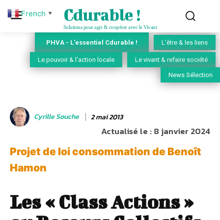
Cdurable !
French
▼
Solutions pour agir & coopérer avec le Vivant
PHVA - L'essentiel Cdurable !
L'être & les liens
Le pouvoir & l'action locale
Le vivant & refaire société
News Sélection
Cyrille Souche
2 mai 2013
Actualisé le :
8 janvier 2024
Projet de loi consommation de Benoît
Hamon
Les « Class Actions »